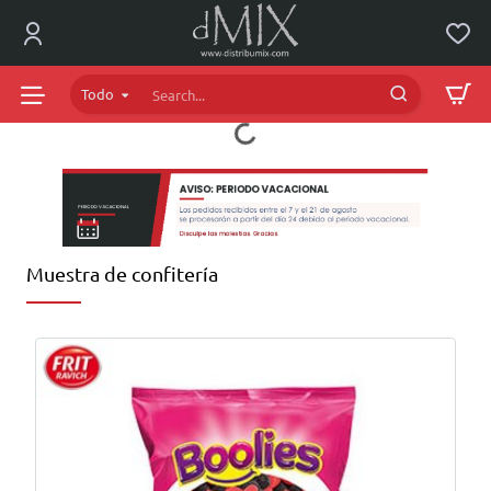
dMIX
Online
Todo
Search...
Muestra de confitería