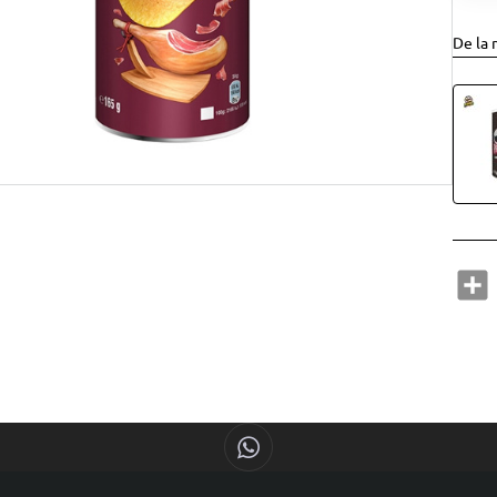
De la 
S