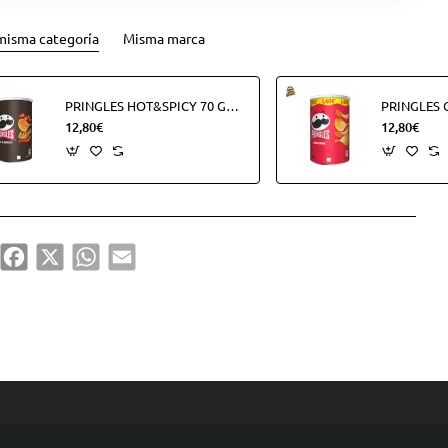
misma categoría
Misma marca
PRINGLES HOT&SPICY 70 GRS. (12UDS)
12,80€
12,80€
hare
Facebook
X
WhatsApp
Email