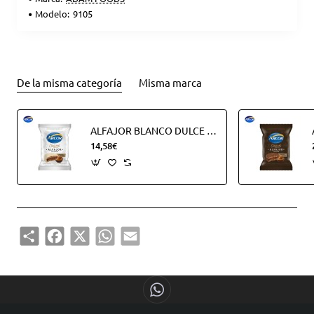
Modelo:
9105
De la misma categoría
Misma marca
ALFAJOR BLANCO DULCE DE LECHE (18UDS)
14,58€
Share
Facebook
X
WhatsApp
Email