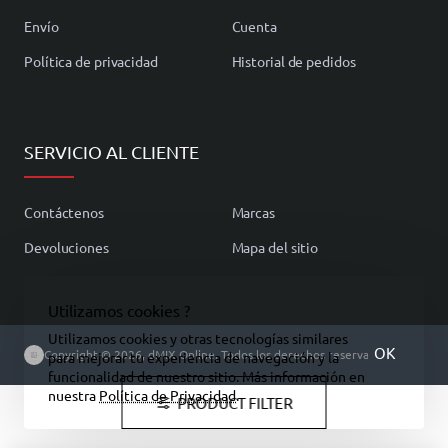
Envío
Cuenta
Política de privacidad
Historial de pedidos
SERVICIO AL CLIENTE
Contáctenos
Marcas
Devoluciones
Mapa del sitio
Utilizamos cookies ?
Utilizamos cookies y otras tecnologías similares
OK
Copyright © 2026, dMIX Online, Todos los derechos reservados.
para mejorar tu experiencia de navegación y la
funcionalidad de nuestro sitio. Más información en
nuestra
Política de Privacidad
.
PRODUCT FILTER