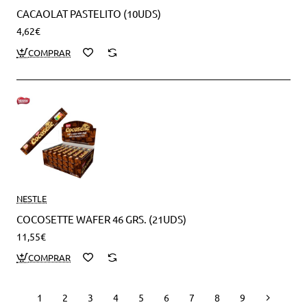
CACAOLAT PASTELITO (10UDS)
4,62€
NESTLE
COCOSETTE WAFER 46 GRS. (21UDS)
11,55€
1
2
3
4
5
6
7
8
9