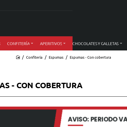
S
CONFITERÍA
APERITIVOS
CHOCOLATES Y GALLETAS
Confitería
Espumas
Espumas - Con cobertura
home
AS - CON COBERTURA