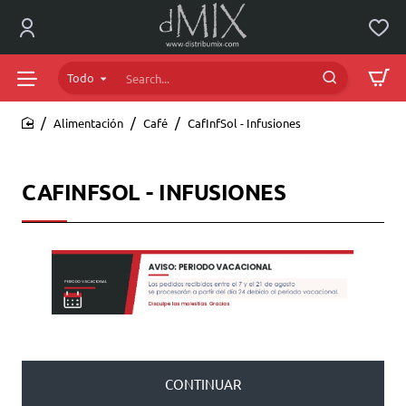
Todo
Search...
Alimentación
Café
CafInfSol - Infusiones
home
CAFINFSOL - INFUSIONES
CONTINUAR