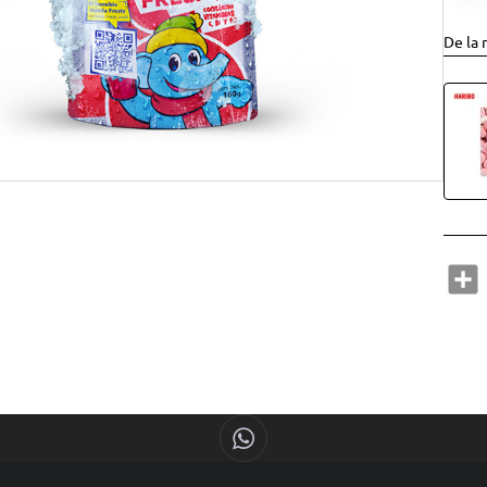
De la 
S