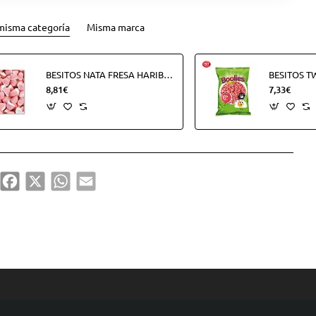
misma categoría
Misma marca
BESITOS NATA FRESA HARIBO B250U (250UDS)
8,81€
7,33€
hare
Facebook
X
WhatsApp
Email