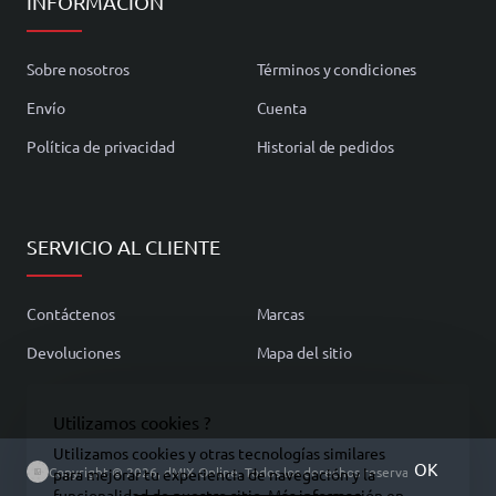
INFORMACIÓN
Sobre nosotros
Términos y condiciones
Envío
Cuenta
Política de privacidad
Historial de pedidos
SERVICIO AL CLIENTE
Contáctenos
Marcas
Devoluciones
Mapa del sitio
Utilizamos cookies ?
Utilizamos cookies y otras tecnologías similares
OK
Copyright © 2026, dMIX Online, Todos los derechos reservados.
para mejorar tu experiencia de navegación y la
funcionalidad de nuestro sitio. Más información en