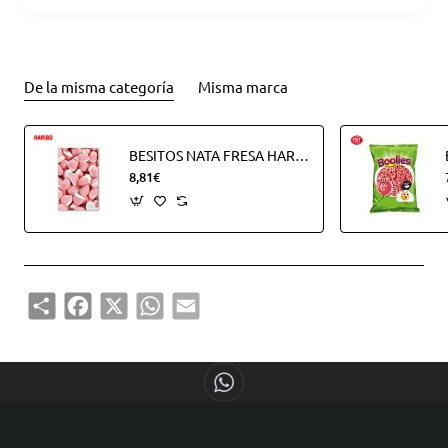
De la misma categoría
Misma marca
BESITOS NATA FRESA HARIBO B250U (250UDS)
8,81€
Share
Facebook
X
WhatsApp
Email