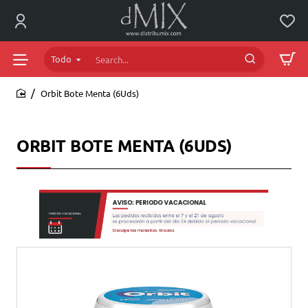
Todo
Search...
Orbit Bote Menta (6Uds)
home
ORBIT BOTE MENTA (6UDS)