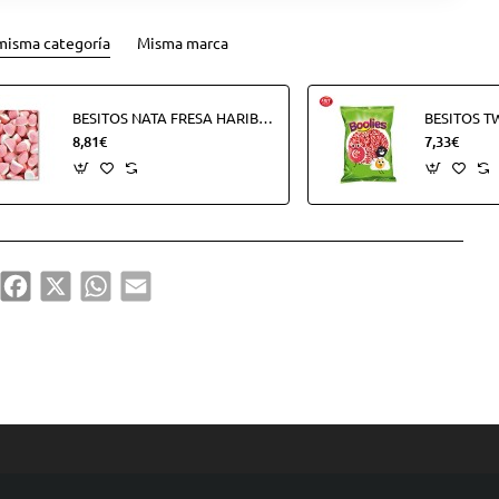
misma categoría
Misma marca
BESITOS NATA FRESA HARIBO B250U (250UDS)
8,81€
7,33€
hare
Facebook
X
WhatsApp
Email