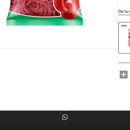
De la 
S