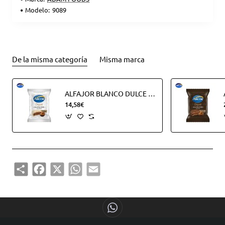
Modelo:
9089
De la misma categoría
Misma marca
ALFAJOR BLANCO DULCE DE LECHE (18UDS)
14,58€
Share
Facebook
X
WhatsApp
Email