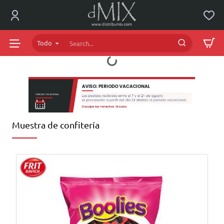
dMIX
Online
Todo
Search...
Muestra de confitería