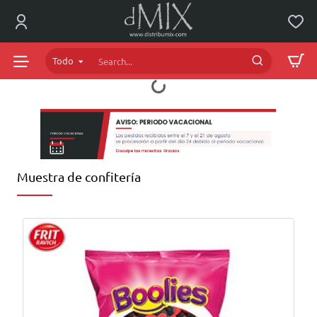
dMIX
Online
Todo
Search...
Muestra de confitería