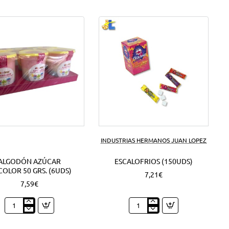
INDUSTRIAS HERMANOS JUAN LOPEZ
ALGODÓN AZÚCAR
ESCALOFRIOS (150UDS)
COLOR 50 GRS. (6UDS)
7,21€
7,59€
Algodón
Escalofrios
azúcar
(150Uds)
Tricolor