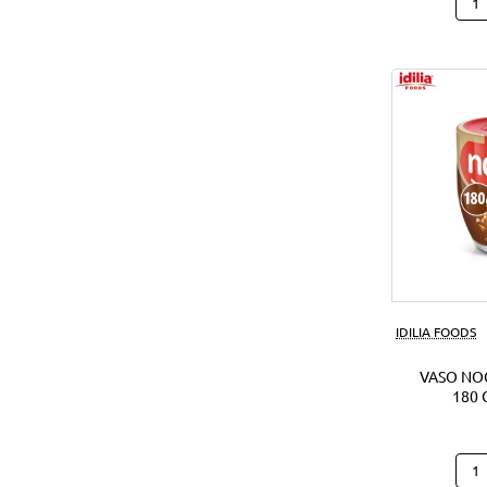
Hap
Hipp
Caca
(28U
IDILIA FOODS
VASO NO
180 
Vas