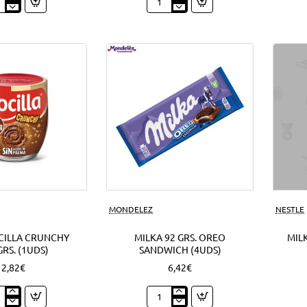
py
Nocilla
o
cream
o
mini
ds)
cookie
1'50
EUR
(12Uds)
Nuevo
MONDELEZ
NESTLE
CILLA CRUNCHY
MILKA 92 GRS. OREO
MILK
GRS. (1UDS)
SANDWICH (4UDS)
2,82€
6,42€
o
Milka