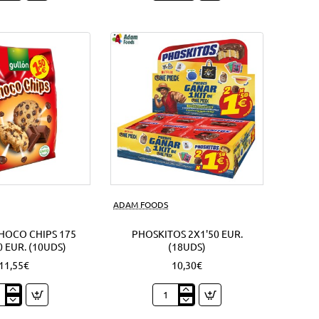
lla
92
chy
Grs.
Oreo
sandwich
s)
(4Uds)
Nuevo
ADAM FOODS
HOCO CHIPS 175
PHOSKITOS 2X1'50 EUR.
0 EUR. (10UDS)
(18UDS)
11,55€
10,30€
ón
Phoskitos
co
2x1'50