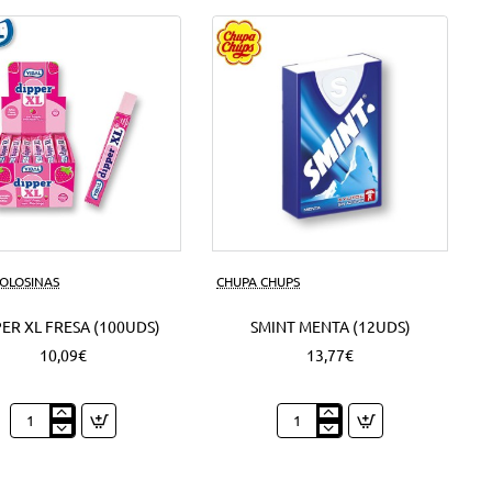
50
Grs.
(6Uds)
GOLOSINAS
CHUPA CHUPS
ER XL FRESA (100UDS)
SMINT MENTA (12UDS)
10,09€
13,77€
Dipper
Smint
XL
Menta
Fresa
(12Uds)
(100Uds)