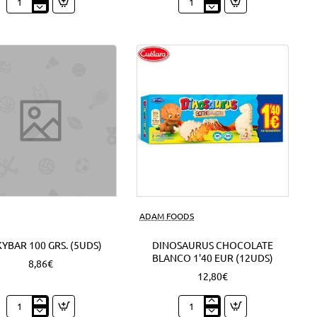
Expositor
Mini
Nocilla
Campurrianas
Barritas
1'20
1'30
EUR
EUR
(6Uds)
(18Uds)
ADAM FOODS
YBAR 100 GRS. (5UDS)
DINOSAURUS CHOCOLATE
BLANCO 1'40 EUR (12UDS)
8,86€
12,80€
Milkybar
Dinosaurus