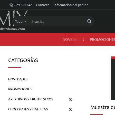
dMIX
629 368 742
Contacto
Información del pedido
Online
Todo
Search...
NOVEDADES
PROMOCIONE
CATEGORÍAS
NOVEDADES
PROMOCIONES
APERITIVOS Y FRUTOS SECOS
Muestra de
CHOCOLATES Y GALLETAS