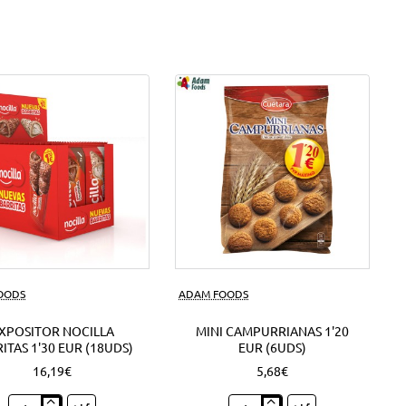
FOODS
ADAM FOODS
XPOSITOR NOCILLA
MINI CAMPURRIANAS 1'20
ITAS 1'30 EUR (18UDS)
EUR (6UDS)
16,19€
5,68€