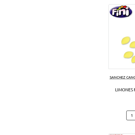
SANCHEZ CAN
LIMONES F
Limo
Fini
1
Kg.