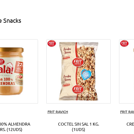
s
EUR.
(18Uds)
e Snacks
ds)
FRIT RAVICH
FRIT RA
00% ALMENDRA
COCTEL SIN SAL 1 KG.
CR
RS. (12UDS)
(1UDS)