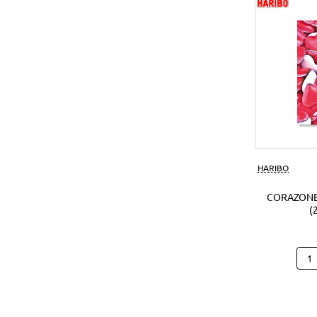
(1Ud
HARIBO
CORAZONE
(
Cora
Hari
B25
(250