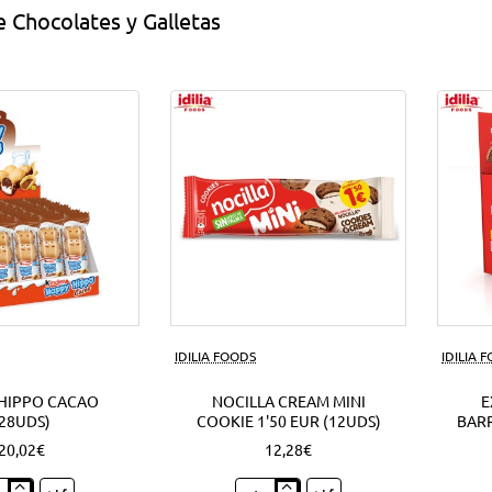
 Chocolates y Galletas
IDILIA FOODS
IDILIA 
HIPPO CACAO
NOCILLA CREAM MINI
E
(28UDS)
COOKIE 1'50 EUR (12UDS)
BARR
20,02€
12,28€