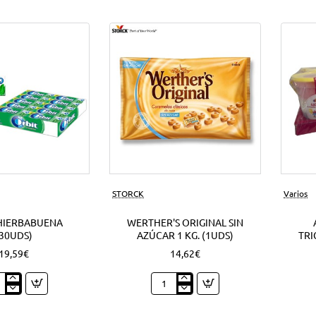
Nuevo
STORCK
Varios
HIERBABUENA
WERTHER'S ORIGINAL SIN
(30UDS)
AZÚCAR 1 KG. (1UDS)
TRI
19,59€
14,62€
t
Werther's
babuena
Original
ds)
sin