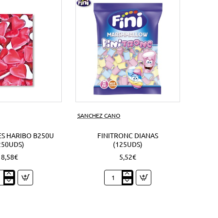
s)
SANCHEZ CANO
S HARIBO B250U
FINITRONC DIANAS
250UDS)
(125UDS)
8,58€
5,52€
zones
Finitronc
bo
Dianas
0U
(125Uds)
Uds)