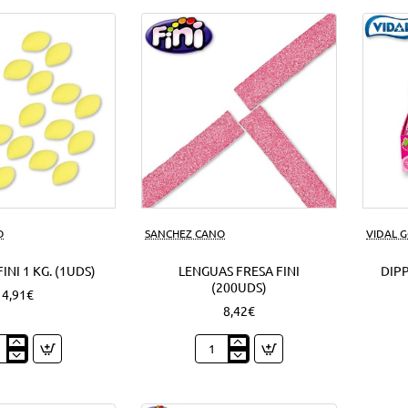
azúcar
1
Kg.
(1Uds)
O
SANCHEZ CANO
VIDAL 
INI 1 KG. (1UDS)
LENGUAS FRESA FINI
DIPP
(200UDS)
4,91€
8,42€
nes
Lenguas
Fresa
Fini
(200Uds)