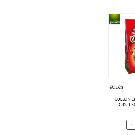
Noci
Crun
180
Grs.
(1Ud
GULLON
GULLÓN C
GRS. 1'5
Gull
Cho