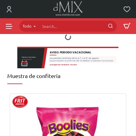
dMIX
Online
Todo
Search...
Muestra de confitería