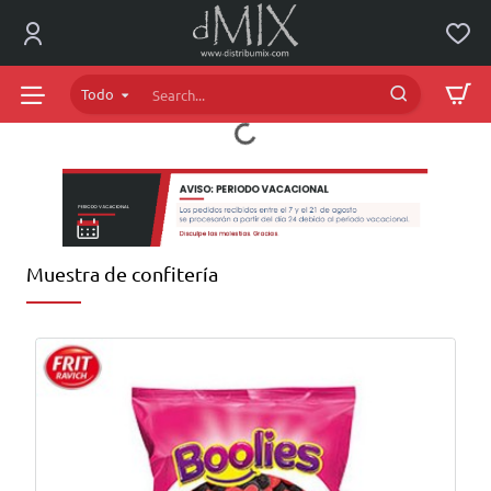
dMIX
Online
Todo
Search...
Muestra de confitería