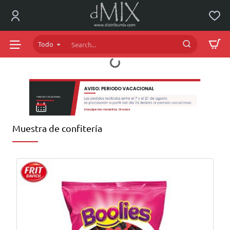
dMIX
Online
Todo
Search...
Muestra de confitería