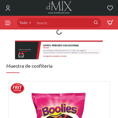
dMIX
Online
Todo
Search...
Muestra de confitería