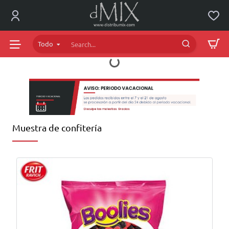
dMIX
Online
Todo
Search...
Muestra de confitería