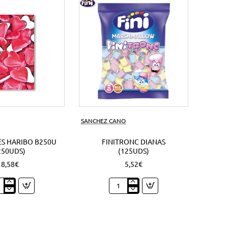
s)
SANCHEZ CANO
S HARIBO B250U
FINITRONC DIANAS
250UDS)
(125UDS)
8,58€
5,52€
zones
Finitronc
bo
Dianas
0U
(125Uds)
Uds)