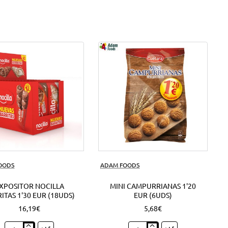
FOODS
ADAM FOODS
XPOSITOR NOCILLA
MINI CAMPURRIANAS 1'20
ITAS 1'30 EUR (18UDS)
EUR (6UDS)
16,19€
5,68€