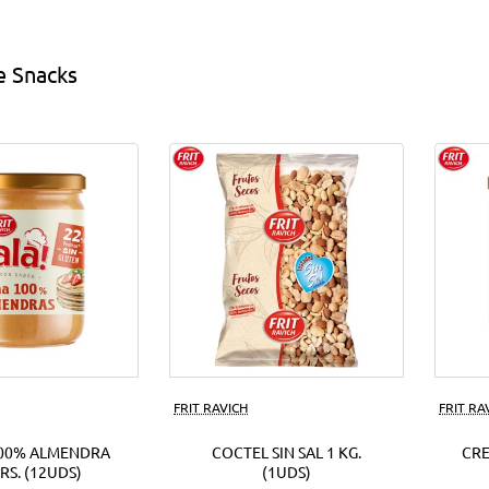
s
EUR.
(18Uds)
e Snacks
ds)
FRIT RAVICH
FRIT RA
00% ALMENDRA
COCTEL SIN SAL 1 KG.
CR
RS. (12UDS)
(1UDS)