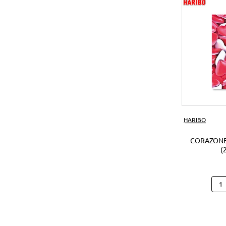
(1Ud
HARIBO
CORAZONE
(
Cora
Hari
B25
(250