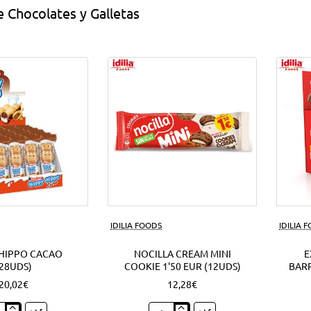
 Chocolates y Galletas
IDILIA FOODS
IDILIA 
HIPPO CACAO
NOCILLA CREAM MINI
E
(28UDS)
COOKIE 1'50 EUR (12UDS)
BARR
20,02€
12,28€