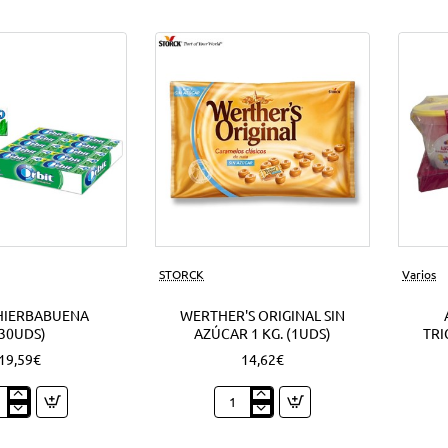
Nuevo
STORCK
Varios
HIERBABUENA
WERTHER'S ORIGINAL SIN
(30UDS)
AZÚCAR 1 KG. (1UDS)
TRI
19,59€
14,62€
t
Werther's
babuena
Original
ds)
sin