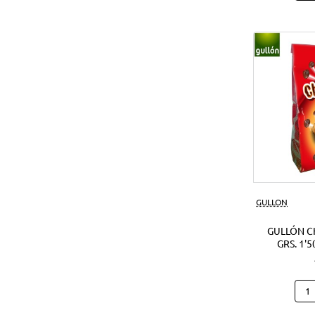
Noci
Crun
180
Grs.
(1Ud
GULLON
GULLÓN C
GRS. 1'5
Gull
Cho