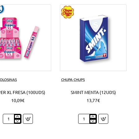
50
Grs.
(6Uds)
GOLOSINAS
CHUPA CHUPS
ER XL FRESA (100UDS)
SMINT MENTA (12UDS)
10,09€
13,77€
Dipper
Smint
XL
Menta
Fresa
(12Uds)
(100Uds)