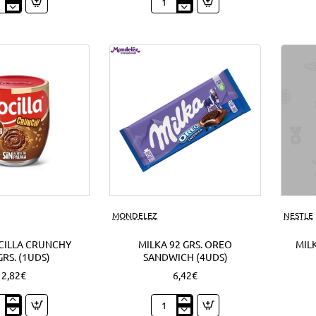
py
Nocilla
o
cream
o
mini
ds)
cookie
1'50
EUR
(12Uds)
Nuevo
MONDELEZ
NESTLE
CILLA CRUNCHY
MILKA 92 GRS. OREO
MILK
GRS. (1UDS)
SANDWICH (4UDS)
2,82€
6,42€
o
Milka