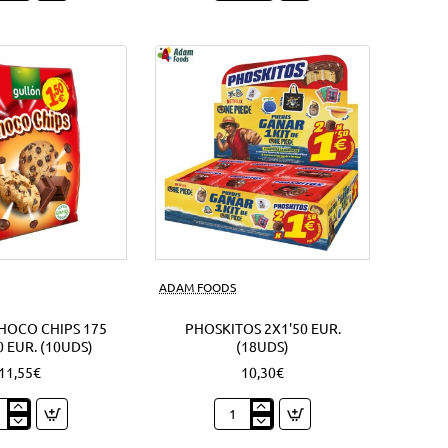
lla
92
chy
Grs.
Oreo
sandwich
s)
(4Uds)
Nuevo
ADAM FOODS
HOCO CHIPS 175
PHOSKITOS 2X1'50 EUR.
0 EUR. (10UDS)
(18UDS)
11,55€
10,30€
ón
Phoskitos
co
2x1'50