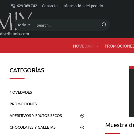
dMIX
629 368 742
Contacto
Información del pedido
Online
Todo
Search...
NOVEDADES
PROMOCIONE
CATEGORÍAS
NOVEDADES
PROMOCIONES
APERITIVOS Y FRUTOS SECOS
Muestra de
CHOCOLATES Y GALLETAS