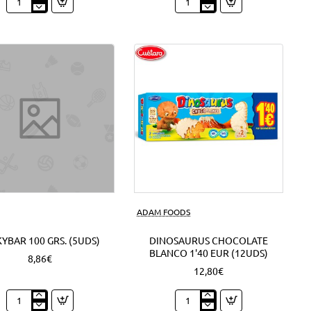
Expositor
Mini
Nocilla
Campurrianas
Barritas
1'20
1'30
EUR
EUR
(6Uds)
(18Uds)
ADAM FOODS
YBAR 100 GRS. (5UDS)
DINOSAURUS CHOCOLATE
BLANCO 1'40 EUR (12UDS)
8,86€
12,80€
Milkybar
Dinosaurus