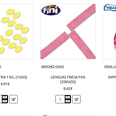
azúcar
1
Kg.
(1Uds)
O
SANCHEZ CANO
VIDAL 
INI 1 KG. (1UDS)
LENGUAS FRESA FINI
DIPP
(200UDS)
4,91€
8,42€
nes
Lenguas
Fresa
Fini
(200Uds)