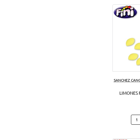
SANCHEZ CAN
LIMONES F
Limo
Fini
1
Kg.