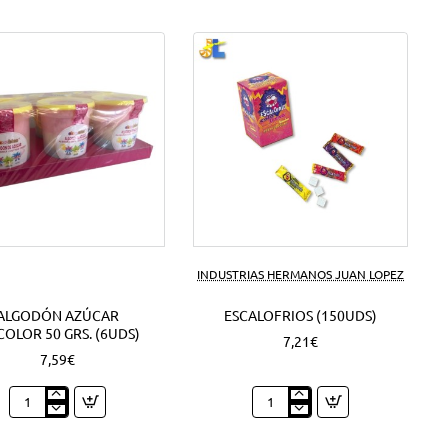
INDUSTRIAS HERMANOS JUAN LOPEZ
ALGODÓN AZÚCAR
ESCALOFRIOS (150UDS)
COLOR 50 GRS. (6UDS)
7,21€
7,59€
Algodón
Escalofrios
azúcar
(150Uds)
Tricolor