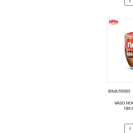
Hap
Hipp
Caca
(28U
IDILIA FOODS
VASO NO
180 
Vas