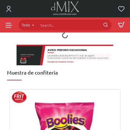
dMIX
Online
Todo
Search...
Muestra de confitería