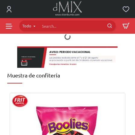
dMIX
Online
Todo
Search...
Muestra de confitería