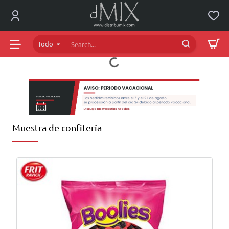
dMIX
Online
Todo
Search...
Muestra de confitería