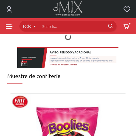
dMIX
Online
Todo
Search...
Muestra de confitería