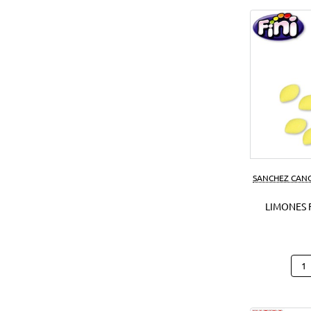
SANCHEZ CAN
LIMONES F
Limo
Fini
1
Kg.