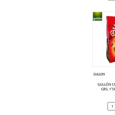
Noci
Crun
180
Grs.
(1Ud
GULLON
GULLÓN C
GRS. 1'5
Gull
Cho