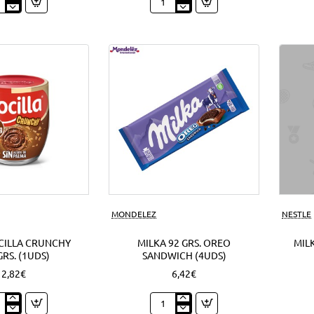
py
Nocilla
o
cream
o
mini
ds)
cookie
1'50
EUR
(12Uds)
Nuevo
MONDELEZ
NESTLE
CILLA CRUNCHY
MILKA 92 GRS. OREO
MILK
GRS. (1UDS)
SANDWICH (4UDS)
2,82€
6,42€
o
Milka