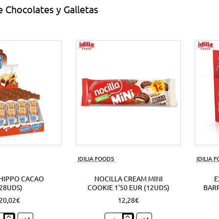
 Chocolates y Galletas
IDILIA FOODS
IDILIA 
HIPPO CACAO
NOCILLA CREAM MINI
E
(28UDS)
COOKIE 1'50 EUR (12UDS)
BARR
20,02€
12,28€