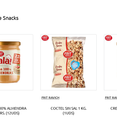
s
EUR.
(18Uds)
e Snacks
ds)
FRIT RAVICH
FRIT RA
00% ALMENDRA
COCTEL SIN SAL 1 KG.
CR
RS. (12UDS)
(1UDS)