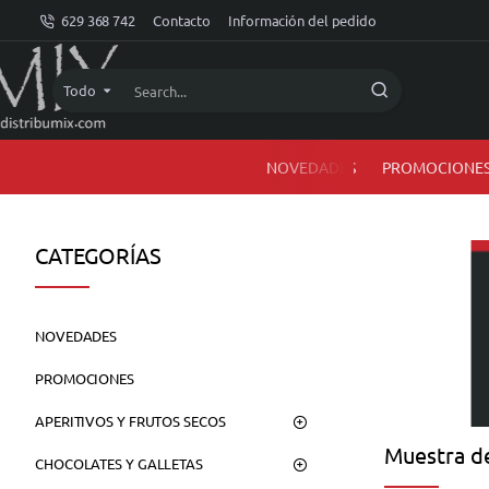
dMIX
629 368 742
Contacto
Información del pedido
Online
Todo
Search...
NOVEDADES
PROMOCIONE
CATEGORÍAS
NOVEDADES
PROMOCIONES
APERITIVOS Y FRUTOS SECOS
Muestra de
CHOCOLATES Y GALLETAS