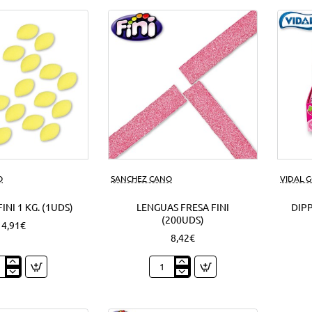
azúcar
1
Kg.
(1Uds)
O
SANCHEZ CANO
VIDAL 
INI 1 KG. (1UDS)
LENGUAS FRESA FINI
DIPP
(200UDS)
4,91€
8,42€
nes
Lenguas
Fresa
Fini
(200Uds)