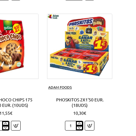
lla
92
chy
Grs.
Oreo
sandwich
s)
(4Uds)
Nuevo
ADAM FOODS
HOCO CHIPS 175
PHOSKITOS 2X1'50 EUR.
0 EUR. (10UDS)
(18UDS)
11,55€
10,30€
ón
Phoskitos
co
2x1'50