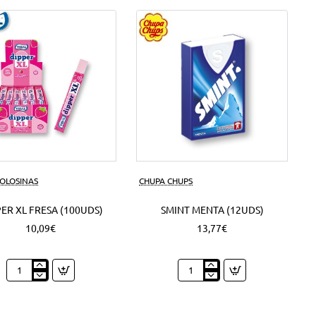
50
Grs.
(6Uds)
GOLOSINAS
CHUPA CHUPS
ER XL FRESA (100UDS)
SMINT MENTA (12UDS)
10,09€
13,77€
Dipper
Smint
XL
Menta
Fresa
(12Uds)
(100Uds)