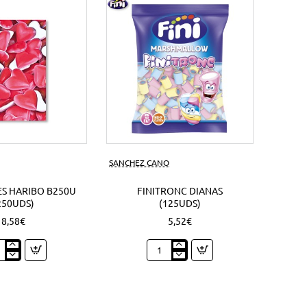
s)
SANCHEZ CANO
S HARIBO B250U
FINITRONC DIANAS
250UDS)
(125UDS)
8,58€
5,52€
zones
Finitronc
bo
Dianas
0U
(125Uds)
Uds)