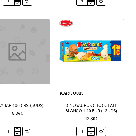
Expositor
Mini
Nocilla
Campurrianas
Barritas
1'20
1'30
EUR
EUR
(6Uds)
(18Uds)
ADAM FOODS
YBAR 100 GRS. (5UDS)
DINOSAURUS CHOCOLATE
BLANCO 1'40 EUR (12UDS)
8,86€
12,80€
Milkybar
Dinosaurus