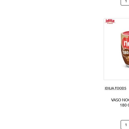
Hap
Hipp
Caca
(28U
IDILIA FOODS
VASO NO
180 
Vas