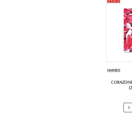
(1Ud
HARIBO
CORAZONE
(
Cora
Hari
B25
(250