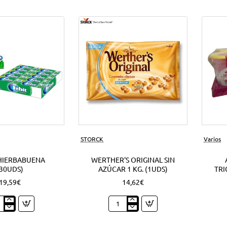
Nuevo
STORCK
Varios
HIERBABUENA
WERTHER'S ORIGINAL SIN
(30UDS)
AZÚCAR 1 KG. (1UDS)
TRI
19,59€
14,62€
t
Werther's
babuena
Original
ds)
sin