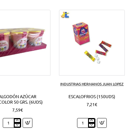
INDUSTRIAS HERMANOS JUAN LOPEZ
ALGODÓN AZÚCAR
ESCALOFRIOS (150UDS)
COLOR 50 GRS. (6UDS)
7,21€
7,59€
Algodón
Escalofrios
azúcar
(150Uds)
Tricolor