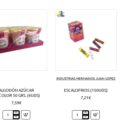
INDUSTRIAS HERMANOS JUAN LOPEZ
ALGODÓN AZÚCAR
ESCALOFRIOS (150UDS)
COLOR 50 GRS. (6UDS)
7,21€
7,59€
Algodón
Escalofrios
azúcar
(150Uds)
Tricolor