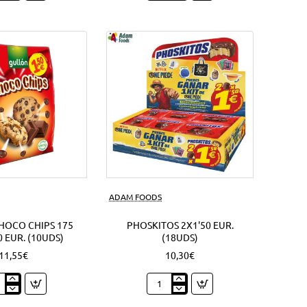
lla
92
chy
Grs.
Oreo
sandwich
s)
(4Uds)
Nuevo
ADAM FOODS
HOCO CHIPS 175
PHOSKITOS 2X1'50 EUR.
0 EUR. (10UDS)
(18UDS)
11,55€
10,30€
ón
Phoskitos
co
2x1'50