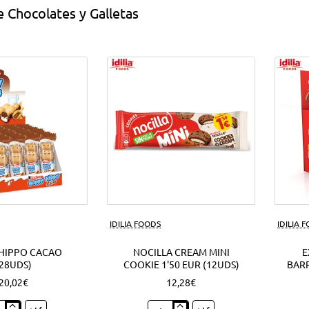
 Chocolates y Galletas
IDILIA FOODS
IDILIA 
HIPPO CACAO
NOCILLA CREAM MINI
E
(28UDS)
COOKIE 1'50 EUR (12UDS)
BARR
20,02€
12,28€