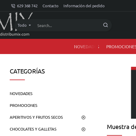
dMIX
629 368 742
Contacto
Información del pedido
Online
Todo
Search...
NOVEDADES
PROMOCIONE
CATEGORÍAS
NOVEDADES
PROMOCIONES
APERITIVOS Y FRUTOS SECOS
Muestra de
CHOCOLATES Y GALLETAS