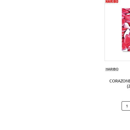
(1Ud
HARIBO
CORAZONE
(
Cora
Hari
B25
(250