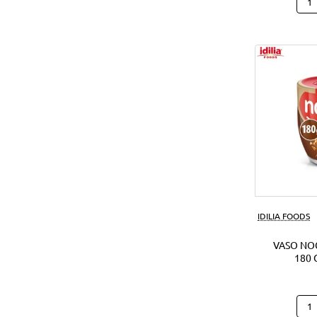
Hap
Hipp
Caca
(28U
IDILIA FOODS
VASO NO
180 
Vas