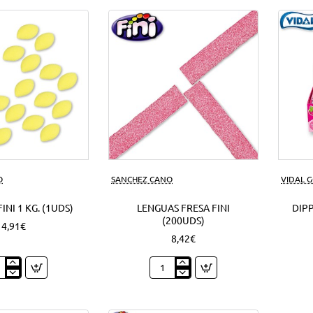
azúcar
1
Kg.
(1Uds)
O
SANCHEZ CANO
VIDAL 
INI 1 KG. (1UDS)
LENGUAS FRESA FINI
DIPP
(200UDS)
4,91€
8,42€
nes
Lenguas
Fresa
Fini
(200Uds)