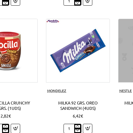
py
Nocilla
o
cream
o
mini
ds)
cookie
1'50
EUR
(12Uds)
Nuevo
MONDELEZ
NESTLE
CILLA CRUNCHY
MILKA 92 GRS. OREO
MILK
GRS. (1UDS)
SANDWICH (4UDS)
2,82€
6,42€
o
Milka