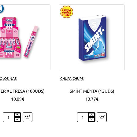
50
Grs.
(6Uds)
GOLOSINAS
CHUPA CHUPS
ER XL FRESA (100UDS)
SMINT MENTA (12UDS)
10,09€
13,77€
Dipper
Smint
XL
Menta
Fresa
(12Uds)
(100Uds)