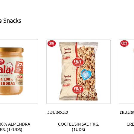
s
EUR.
(18Uds)
e Snacks
ds)
FRIT RAVICH
FRIT RA
00% ALMENDRA
COCTEL SIN SAL 1 KG.
CR
RS. (12UDS)
(1UDS)