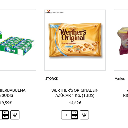
Nuevo
STORCK
Varios
HIERBABUENA
WERTHER'S ORIGINAL SIN
(30UDS)
AZÚCAR 1 KG. (1UDS)
TRI
19,59€
14,62€
t
Werther's
babuena
Original
ds)
sin