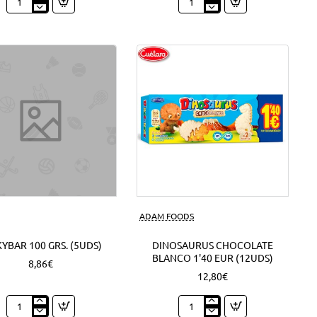
Expositor
Mini
Nocilla
Campurrianas
Barritas
1'20
1'30
EUR
EUR
(6Uds)
(18Uds)
ADAM FOODS
YBAR 100 GRS. (5UDS)
DINOSAURUS CHOCOLATE
BLANCO 1'40 EUR (12UDS)
8,86€
12,80€
Milkybar
Dinosaurus