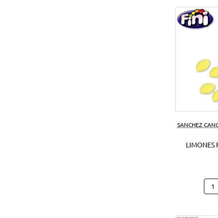
SANCHEZ CAN
LIMONES F
Limo
Fini
1
Kg.