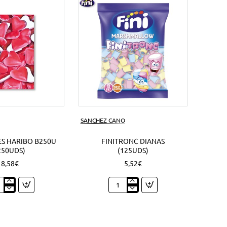
s)
SANCHEZ CANO
S HARIBO B250U
FINITRONC DIANAS
250UDS)
(125UDS)
8,58€
5,52€
zones
Finitronc
bo
Dianas
0U
(125Uds)
Uds)