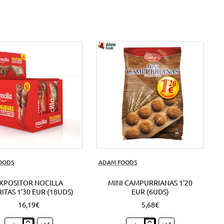
FOODS
ADAM FOODS
XPOSITOR NOCILLA
MINI CAMPURRIANAS 1'20
ITAS 1'30 EUR (18UDS)
EUR (6UDS)
16,19€
5,68€