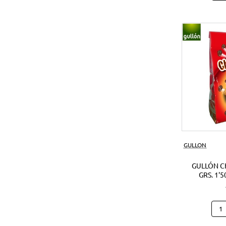
Noci
Crun
180
Grs.
(1Ud
GULLON
GULLÓN C
GRS. 1'5
Gull
Cho