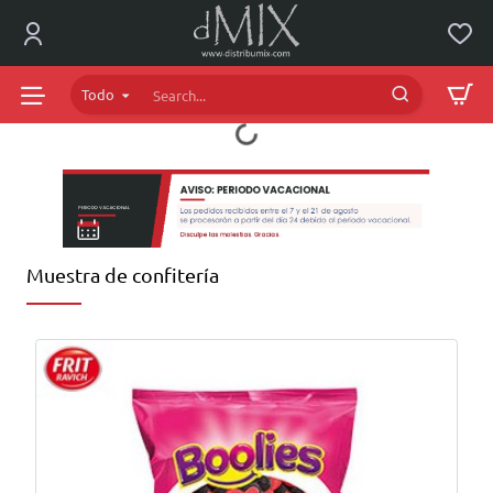
dMIX
Online
Todo
Search...
Muestra de confitería