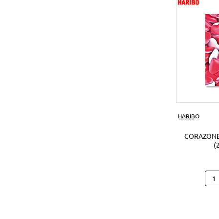
(1Ud
HARIBO
CORAZONE
(
Cora
Hari
B25
(250