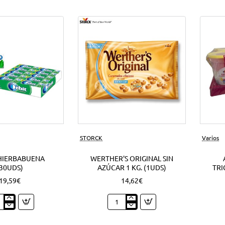
Nuevo
STORCK
Varios
HIERBABUENA
WERTHER'S ORIGINAL SIN
(30UDS)
AZÚCAR 1 KG. (1UDS)
TRI
19,59€
14,62€
t
Werther's
babuena
Original
ds)
sin