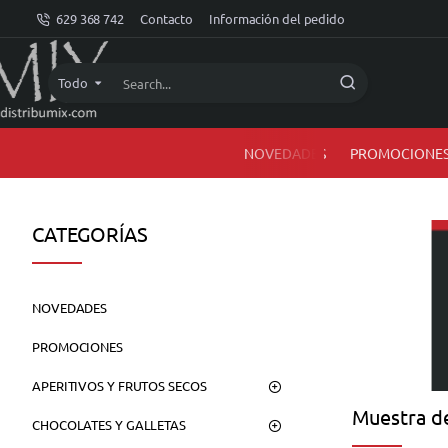
dMIX
629 368 742
Contacto
Información del pedido
Online
Todo
Search...
NOVEDADES
PROMOCIONE
CATEGORÍAS
NOVEDADES
PROMOCIONES
APERITIVOS Y FRUTOS SECOS
Muestra de
CHOCOLATES Y GALLETAS