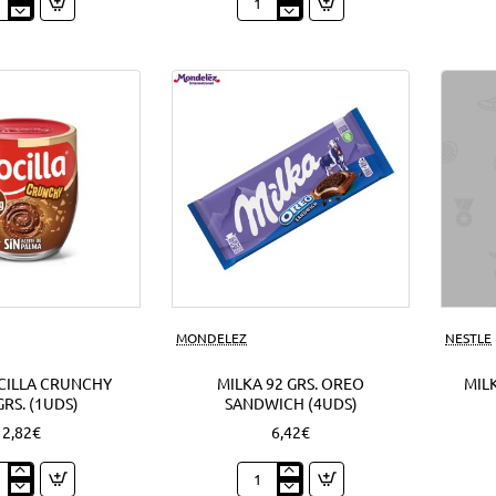
py
Nocilla
o
cream
o
mini
ds)
cookie
1'50
EUR
(12Uds)
Nuevo
MONDELEZ
NESTLE
CILLA CRUNCHY
MILKA 92 GRS. OREO
MILK
GRS. (1UDS)
SANDWICH (4UDS)
2,82€
6,42€
o
Milka