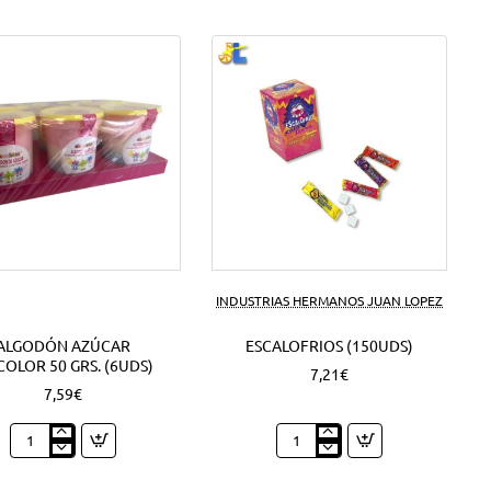
INDUSTRIAS HERMANOS JUAN LOPEZ
ALGODÓN AZÚCAR
ESCALOFRIOS (150UDS)
COLOR 50 GRS. (6UDS)
7,21€
7,59€
Algodón
Escalofrios
azúcar
(150Uds)
Tricolor