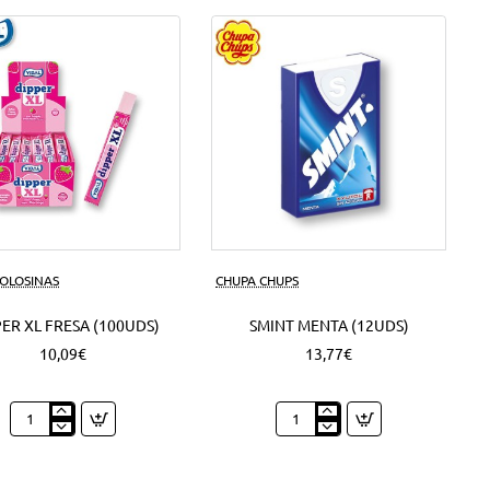
50
Grs.
(6Uds)
GOLOSINAS
CHUPA CHUPS
ER XL FRESA (100UDS)
SMINT MENTA (12UDS)
10,09€
13,77€
Dipper
Smint
XL
Menta
Fresa
(12Uds)
(100Uds)