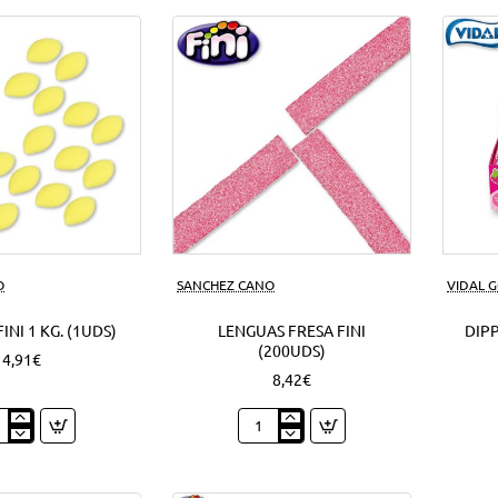
azúcar
1
Kg.
(1Uds)
O
SANCHEZ CANO
VIDAL 
INI 1 KG. (1UDS)
LENGUAS FRESA FINI
DIPP
(200UDS)
4,91€
8,42€
nes
Lenguas
Fresa
Fini
(200Uds)