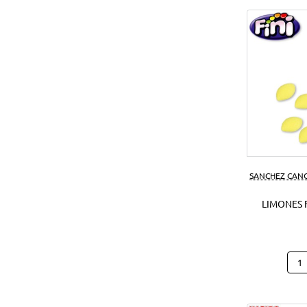
SANCHEZ CAN
LIMONES F
Limo
Fini
1
Kg.