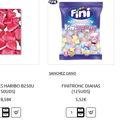
s)
SANCHEZ CANO
S HARIBO B250U
FINITRONC DIANAS
250UDS)
(125UDS)
8,58€
5,52€
zones
Finitronc
bo
Dianas
0U
(125Uds)
Uds)