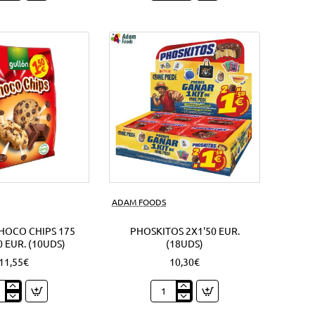
lla
92
chy
Grs.
Oreo
sandwich
s)
(4Uds)
Nuevo
ADAM FOODS
HOCO CHIPS 175
PHOSKITOS 2X1'50 EUR.
0 EUR. (10UDS)
(18UDS)
11,55€
10,30€
ón
Phoskitos
co
2x1'50