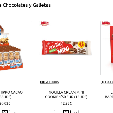
 Chocolates y Galletas
IDILIA FOODS
IDILIA 
HIPPO CACAO
NOCILLA CREAM MINI
E
(28UDS)
COOKIE 1'50 EUR (12UDS)
BARR
20,02€
12,28€