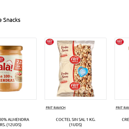
s
EUR.
(18Uds)
e Snacks
ds)
FRIT RAVICH
FRIT RA
00% ALMENDRA
COCTEL SIN SAL 1 KG.
CR
RS. (12UDS)
(1UDS)