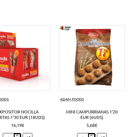
FOODS
ADAM FOODS
XPOSITOR NOCILLA
MINI CAMPURRIANAS 1'20
ITAS 1'30 EUR (18UDS)
EUR (6UDS)
16,19€
5,68€