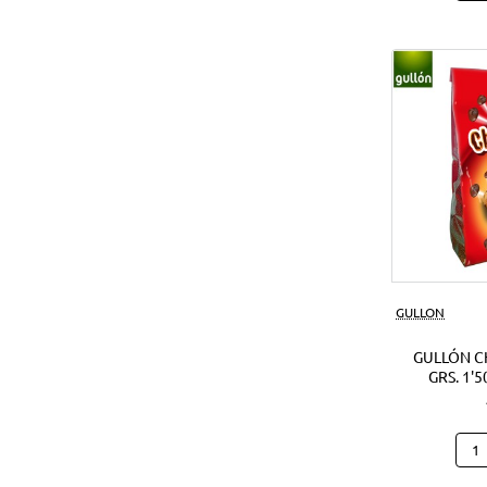
Noci
Crun
180
Grs.
(1Ud
GULLON
GULLÓN C
GRS. 1'5
Gull
Cho