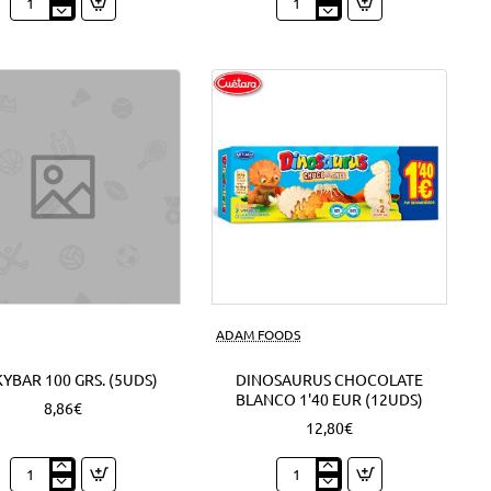
Expositor
Mini
Nocilla
Campurrianas
Barritas
1'20
1'30
EUR
EUR
(6Uds)
(18Uds)
ADAM FOODS
YBAR 100 GRS. (5UDS)
DINOSAURUS CHOCOLATE
BLANCO 1'40 EUR (12UDS)
8,86€
12,80€
Milkybar
Dinosaurus