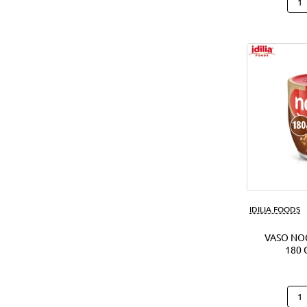
Hap
Hipp
Caca
(28U
IDILIA FOODS
VASO NO
180 
Vas