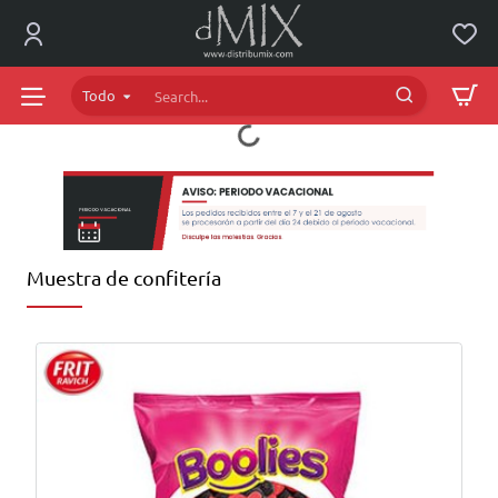
dMIX
Online
Todo
Search...
Muestra de confitería