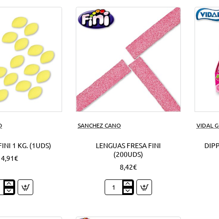
azúcar
1
Kg.
(1Uds)
O
SANCHEZ CANO
VIDAL 
INI 1 KG. (1UDS)
LENGUAS FRESA FINI
DIPP
(200UDS)
4,91€
8,42€
nes
Lenguas
Fresa
Fini
(200Uds)