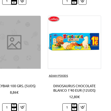
Expositor
Mini
Nocilla
Campurrianas
Barritas
1'20
1'30
EUR
EUR
(6Uds)
(18Uds)
ADAM FOODS
YBAR 100 GRS. (5UDS)
DINOSAURUS CHOCOLATE
BLANCO 1'40 EUR (12UDS)
8,86€
12,80€
Milkybar
Dinosaurus