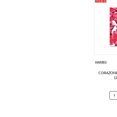
(1Ud
HARIBO
CORAZONE
(
Cora
Hari
B25
(250