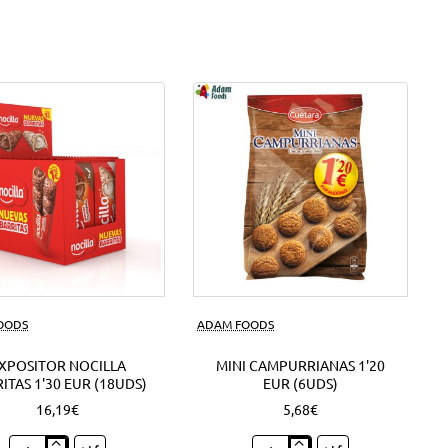
FOODS
ADAM FOODS
XPOSITOR NOCILLA
MINI CAMPURRIANAS 1'20
ITAS 1'30 EUR (18UDS)
EUR (6UDS)
16,19€
5,68€