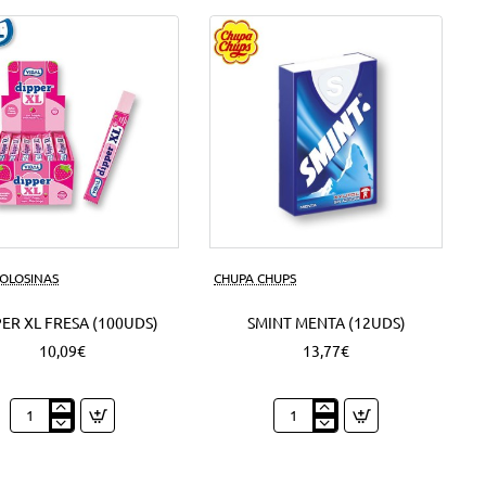
50
Grs.
(6Uds)
GOLOSINAS
CHUPA CHUPS
ER XL FRESA (100UDS)
SMINT MENTA (12UDS)
10,09€
13,77€
Dipper
Smint
XL
Menta
Fresa
(12Uds)
(100Uds)