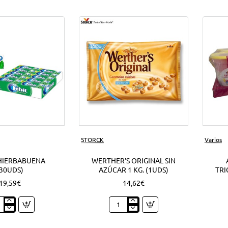
Nuevo
STORCK
Varios
HIERBABUENA
WERTHER'S ORIGINAL SIN
(30UDS)
AZÚCAR 1 KG. (1UDS)
TRI
19,59€
14,62€
t
Werther's
babuena
Original
ds)
sin