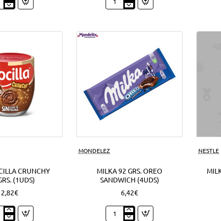
py
Nocilla
o
cream
o
mini
ds)
cookie
1'50
EUR
(12Uds)
Nuevo
MONDELEZ
NESTLE
CILLA CRUNCHY
MILKA 92 GRS. OREO
MILK
GRS. (1UDS)
SANDWICH (4UDS)
2,82€
6,42€
o
Milka