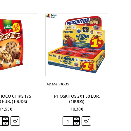
lla
92
chy
Grs.
Oreo
sandwich
s)
(4Uds)
Nuevo
ADAM FOODS
HOCO CHIPS 175
PHOSKITOS 2X1'50 EUR.
0 EUR. (10UDS)
(18UDS)
11,55€
10,30€
ón
Phoskitos
co
2x1'50