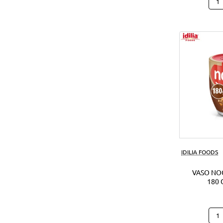
Hap
Hipp
Caca
(28U
IDILIA FOODS
VASO NO
180 
Vas