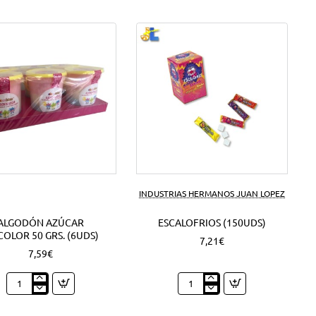
INDUSTRIAS HERMANOS JUAN LOPEZ
ALGODÓN AZÚCAR
ESCALOFRIOS (150UDS)
COLOR 50 GRS. (6UDS)
7,21€
7,59€
Algodón
Escalofrios
azúcar
(150Uds)
Tricolor