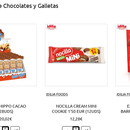
 Chocolates y Galletas
IDILIA FOODS
IDILIA 
HIPPO CACAO
NOCILLA CREAM MINI
E
(28UDS)
COOKIE 1'50 EUR (12UDS)
BARR
20,02€
12,28€