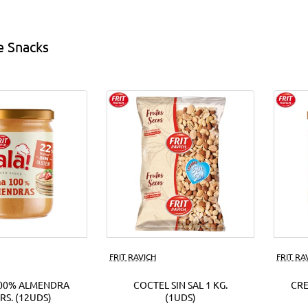
s
EUR.
(18Uds)
e Snacks
ds)
FRIT RAVICH
FRIT RA
00% ALMENDRA
COCTEL SIN SAL 1 KG.
CR
RS. (12UDS)
(1UDS)