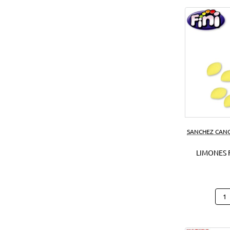
SANCHEZ CAN
LIMONES F
Limo
Fini
1
Kg.