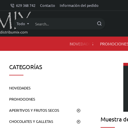
dMIX
629 368 742
Contacto
Información del pedido
Online
Todo
Search...
NOVEDADES
PROMOCIONE
CATEGORÍAS
NOVEDADES
PROMOCIONES
APERITIVOS Y FRUTOS SECOS
Muestra de
CHOCOLATES Y GALLETAS