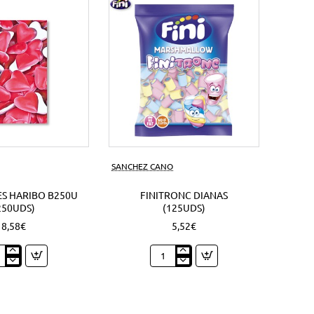
s)
SANCHEZ CANO
S HARIBO B250U
FINITRONC DIANAS
250UDS)
(125UDS)
8,58€
5,52€
zones
Finitronc
bo
Dianas
0U
(125Uds)
Uds)