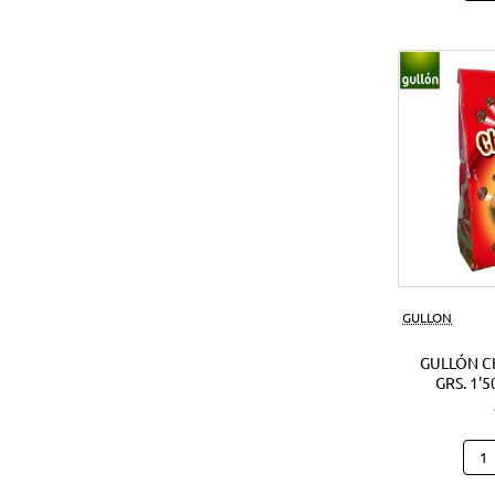
Noci
Crun
180
Grs.
(1Ud
GULLON
GULLÓN C
GRS. 1'5
Gull
Cho