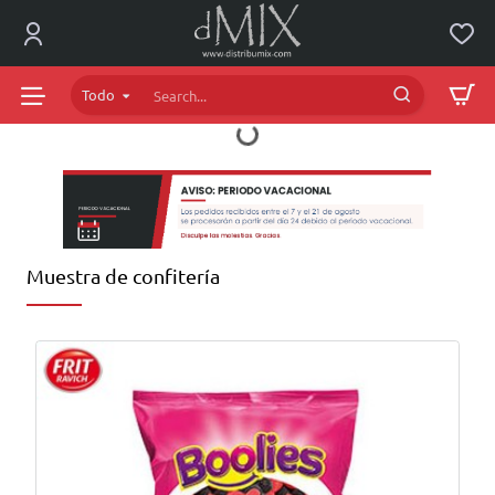
dMIX
Online
Todo
Search...
Muestra de confitería