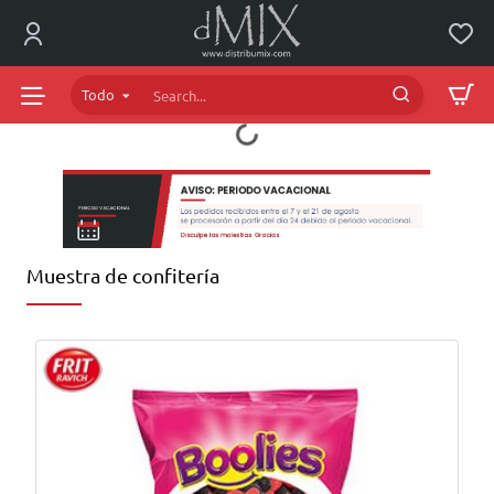
dMIX
Online
Todo
Search...
Muestra de confitería