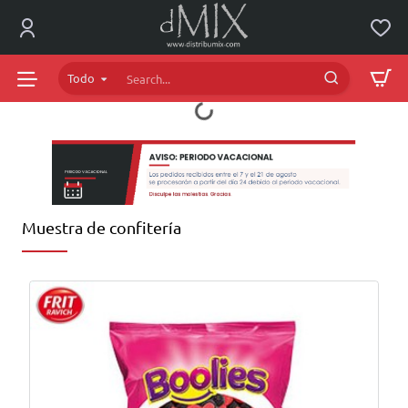
dMIX
Online
Todo
Search...
Muestra de confitería