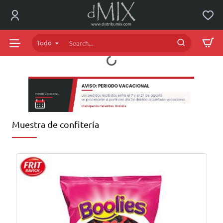
dMIX
Online
Todo
Search...
Muestra de confitería