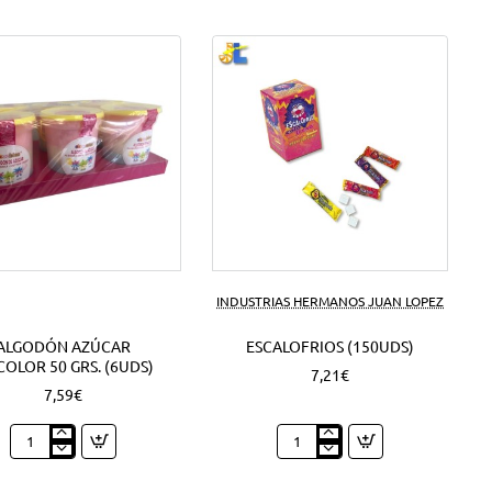
INDUSTRIAS HERMANOS JUAN LOPEZ
ALGODÓN AZÚCAR
ESCALOFRIOS (150UDS)
COLOR 50 GRS. (6UDS)
7,21€
7,59€
Algodón
Escalofrios
azúcar
(150Uds)
Tricolor