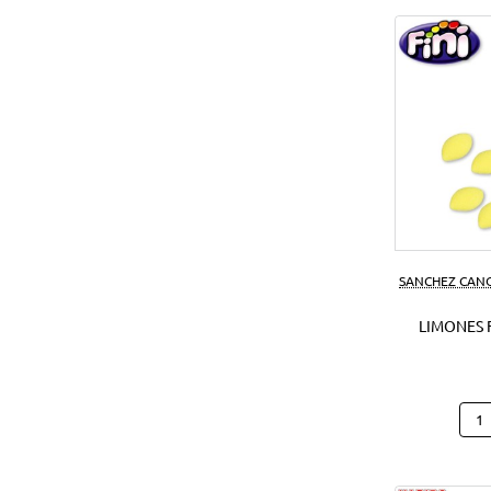
SANCHEZ CAN
LIMONES F
Limo
Fini
1
Kg.