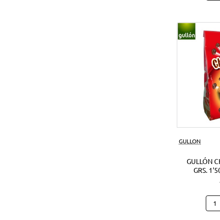
Noci
Crun
180
Grs.
(1Ud
GULLON
GULLÓN C
GRS. 1'5
Gull
Cho