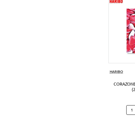
(1Ud
HARIBO
CORAZONE
(
Cora
Hari
B25
(250