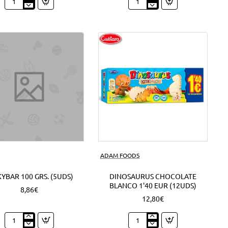
Expositor
Mini
Nocilla
Campurrianas
Barritas
1'20
1'30
EUR
EUR
(6Uds)
(18Uds)
ADAM FOODS
YBAR 100 GRS. (5UDS)
DINOSAURUS CHOCOLATE
BLANCO 1'40 EUR (12UDS)
8,86€
12,80€
Milkybar
Dinosaurus