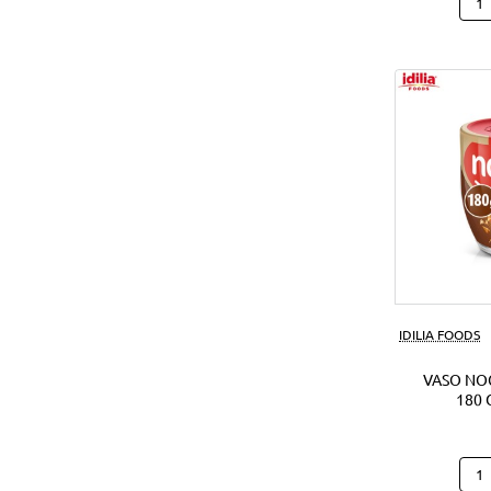
Hap
Hipp
Caca
(28U
IDILIA FOODS
VASO NO
180 
Vas