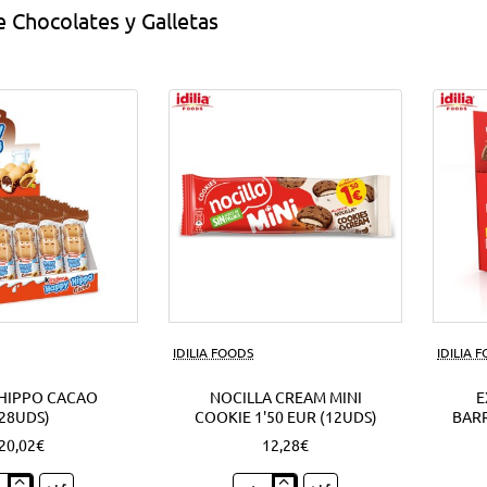
 Chocolates y Galletas
IDILIA FOODS
IDILIA 
HIPPO CACAO
NOCILLA CREAM MINI
E
(28UDS)
COOKIE 1'50 EUR (12UDS)
BARR
20,02€
12,28€