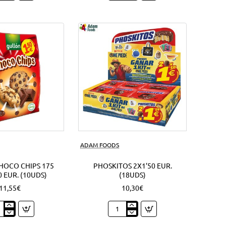
lla
92
chy
Grs.
Oreo
sandwich
s)
(4Uds)
Nuevo
ADAM FOODS
HOCO CHIPS 175
PHOSKITOS 2X1'50 EUR.
0 EUR. (10UDS)
(18UDS)
11,55€
10,30€
ón
Phoskitos
co
2x1'50