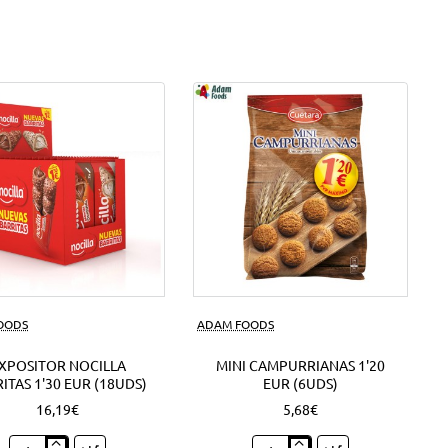
FOODS
ADAM FOODS
XPOSITOR NOCILLA
MINI CAMPURRIANAS 1'20
ITAS 1'30 EUR (18UDS)
EUR (6UDS)
16,19€
5,68€