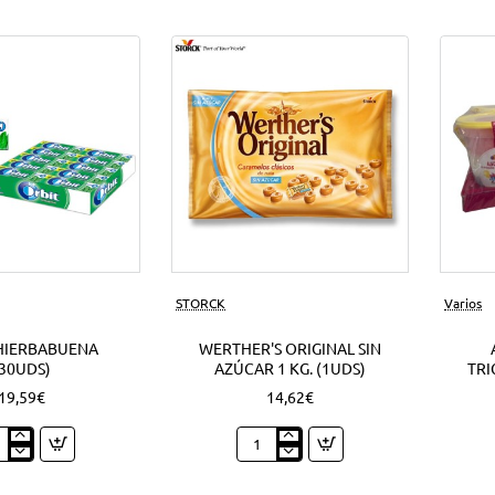
Nuevo
STORCK
Varios
HIERBABUENA
WERTHER'S ORIGINAL SIN
(30UDS)
AZÚCAR 1 KG. (1UDS)
TRI
19,59€
14,62€
t
Werther's
babuena
Original
ds)
sin