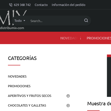
dMIX
629 368 742
Contacto
Información del pedido
Online
Todo
Search...
NOVEDADES
PROMOCIONE
CATEGORÍAS
NOVEDADES
PROMOCIONES
APERITIVOS Y FRUTOS SECOS
Muestra de
CHOCOLATES Y GALLETAS