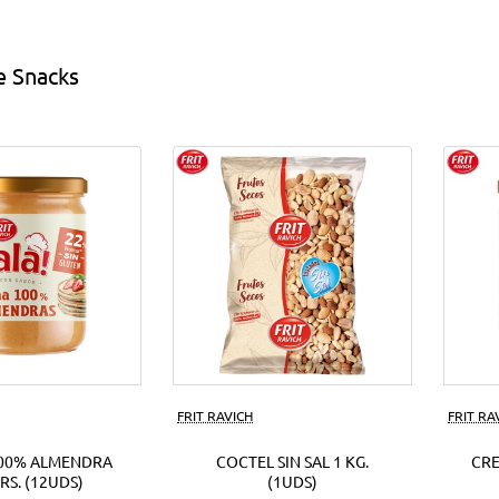
s
EUR.
(18Uds)
e Snacks
ds)
FRIT RAVICH
FRIT RA
00% ALMENDRA
COCTEL SIN SAL 1 KG.
CR
RS. (12UDS)
(1UDS)