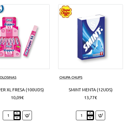
50
Grs.
(6Uds)
GOLOSINAS
CHUPA CHUPS
ER XL FRESA (100UDS)
SMINT MENTA (12UDS)
10,09€
13,77€
Dipper
Smint
XL
Menta
Fresa
(12Uds)
(100Uds)