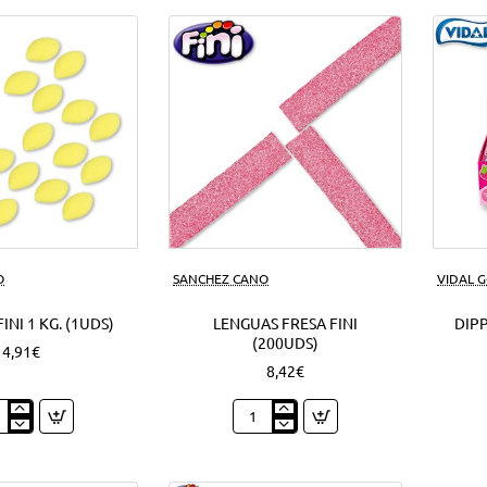
azúcar
1
Kg.
(1Uds)
O
SANCHEZ CANO
VIDAL 
INI 1 KG. (1UDS)
LENGUAS FRESA FINI
DIPP
(200UDS)
4,91€
8,42€
nes
Lenguas
Fresa
Fini
(200Uds)