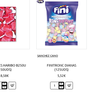
s)
SANCHEZ CANO
S HARIBO B250U
FINITRONC DIANAS
250UDS)
(125UDS)
8,58€
5,52€
zones
Finitronc
bo
Dianas
0U
(125Uds)
Uds)