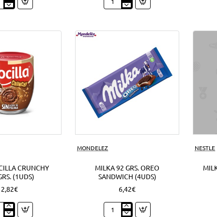
py
Nocilla
o
cream
o
mini
ds)
cookie
1'50
EUR
(12Uds)
Nuevo
MONDELEZ
NESTLE
CILLA CRUNCHY
MILKA 92 GRS. OREO
MILK
GRS. (1UDS)
SANDWICH (4UDS)
2,82€
6,42€
o
Milka