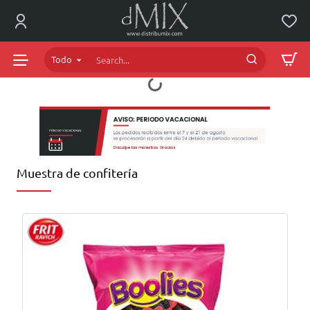
dMIX
Online
Todo
Search...
Muestra de confitería