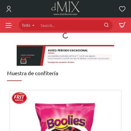
dMIX
Online
Todo
Search...
Muestra de confitería