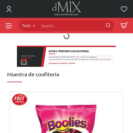
dMIX
Online
Todo
Search...
Muestra de confitería