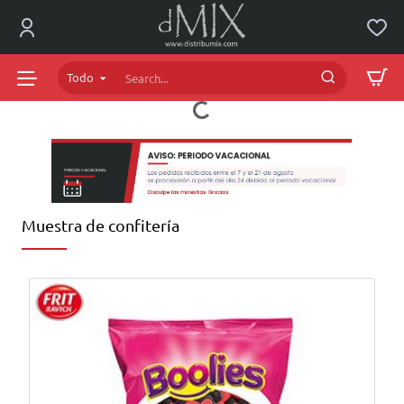
dMIX
Online
Todo
Search...
Muestra de confitería