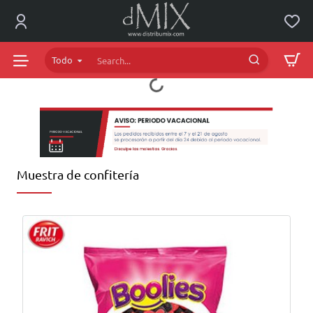
dMIX
Online
Todo
Search...
Muestra de confitería