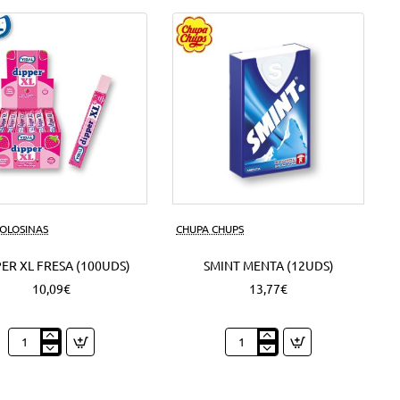
50
Grs.
(6Uds)
GOLOSINAS
CHUPA CHUPS
ER XL FRESA (100UDS)
SMINT MENTA (12UDS)
10,09€
13,77€
Dipper
Smint
XL
Menta
Fresa
(12Uds)
(100Uds)