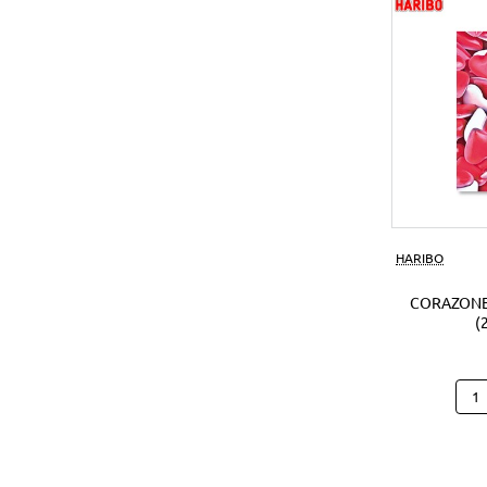
(1Ud
HARIBO
CORAZONE
(
Cora
Hari
B25
(250