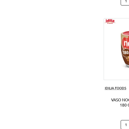
Hap
Hipp
Caca
(28U
IDILIA FOODS
VASO NO
180 
Vas