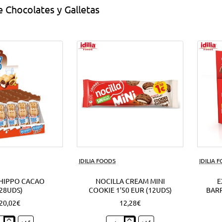
 Chocolates y Galletas
IDILIA FOODS
IDILIA 
HIPPO CACAO
NOCILLA CREAM MINI
E
(28UDS)
COOKIE 1'50 EUR (12UDS)
BARR
20,02€
12,28€