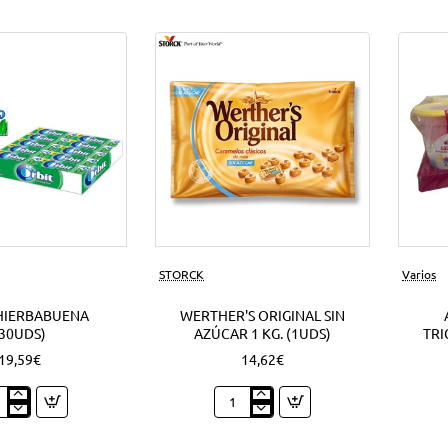
Nuevo
STORCK
Varios
HIERBABUENA
WERTHER'S ORIGINAL SIN
(30UDS)
AZÚCAR 1 KG. (1UDS)
TRI
19,59€
14,62€
t
Werther's
babuena
Original
ds)
sin