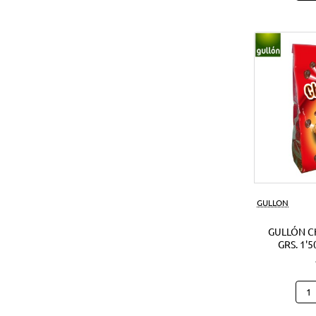
Noci
Crun
180
Grs.
(1Ud
GULLON
GULLÓN C
GRS. 1'5
Gull
Cho