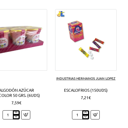
INDUSTRIAS HERMANOS JUAN LOPEZ
ALGODÓN AZÚCAR
ESCALOFRIOS (150UDS)
COLOR 50 GRS. (6UDS)
7,21€
7,59€
Algodón
Escalofrios
azúcar
(150Uds)
Tricolor