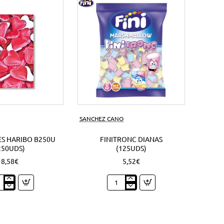
s)
SANCHEZ CANO
S HARIBO B250U
FINITRONC DIANAS
250UDS)
(125UDS)
8,58€
5,52€
zones
Finitronc
bo
Dianas
0U
(125Uds)
Uds)