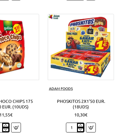
lla
92
chy
Grs.
Oreo
sandwich
s)
(4Uds)
Nuevo
ADAM FOODS
HOCO CHIPS 175
PHOSKITOS 2X1'50 EUR.
0 EUR. (10UDS)
(18UDS)
11,55€
10,30€
ón
Phoskitos
co
2x1'50