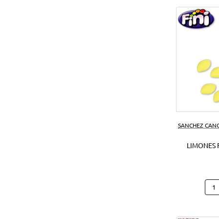
SANCHEZ CAN
LIMONES F
Limo
Fini
1
Kg.