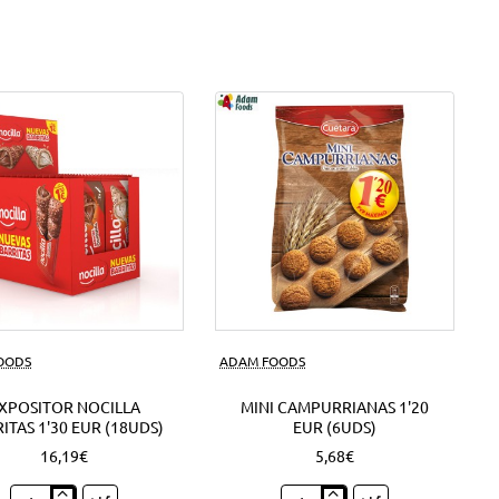
FOODS
ADAM FOODS
XPOSITOR NOCILLA
MINI CAMPURRIANAS 1'20
ITAS 1'30 EUR (18UDS)
EUR (6UDS)
16,19€
5,68€