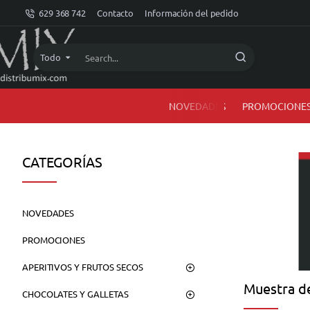
dMIX
629 368 742
Contacto
Información del pedido
Online
Todo
Search...
NOVEDADES
PROMOCIONE
CATEGORÍAS
NOVEDADES
PROMOCIONES
APERITIVOS Y FRUTOS SECOS
Muestra de
CHOCOLATES Y GALLETAS