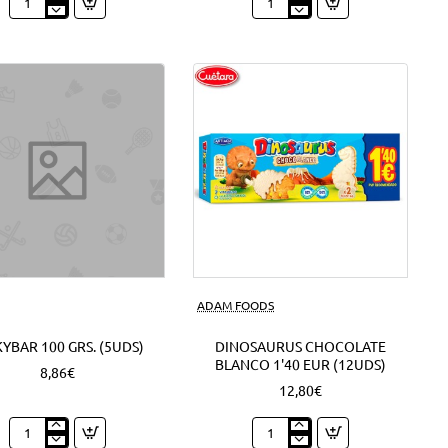
Expositor
Mini
Nocilla
Campurrianas
Barritas
1'20
1'30
EUR
EUR
(6Uds)
(18Uds)
ADAM FOODS
YBAR 100 GRS. (5UDS)
DINOSAURUS CHOCOLATE
BLANCO 1'40 EUR (12UDS)
8,86€
12,80€
Milkybar
Dinosaurus