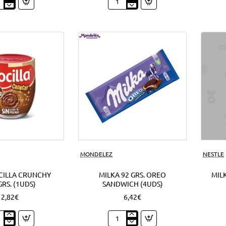
py
Nocilla
o
cream
o
mini
ds)
cookie
1'50
EUR
(12Uds)
Nuevo
MONDELEZ
NESTLE
CILLA CRUNCHY
MILKA 92 GRS. OREO
MILK
GRS. (1UDS)
SANDWICH (4UDS)
2,82€
6,42€
o
Milka