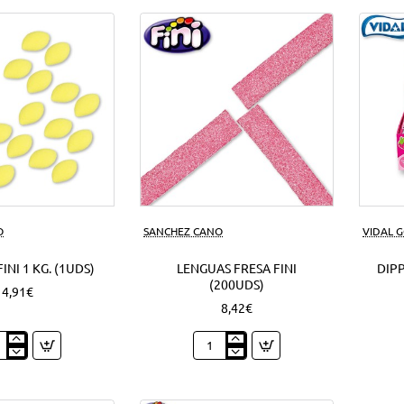
azúcar
1
Kg.
(1Uds)
O
SANCHEZ CANO
VIDAL 
INI 1 KG. (1UDS)
LENGUAS FRESA FINI
DIPP
(200UDS)
4,91€
8,42€
nes
Lenguas
Fresa
Fini
(200Uds)