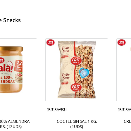
s
EUR.
(18Uds)
e Snacks
ds)
FRIT RAVICH
FRIT RA
00% ALMENDRA
COCTEL SIN SAL 1 KG.
CR
RS. (12UDS)
(1UDS)