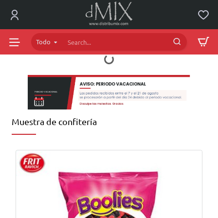
dMIX
Online
Todo
Search...
Muestra de confitería