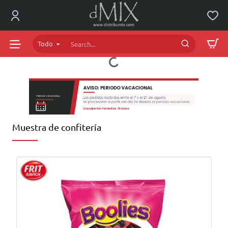
dMIX
Online
Todo
Search...
Muestra de confitería