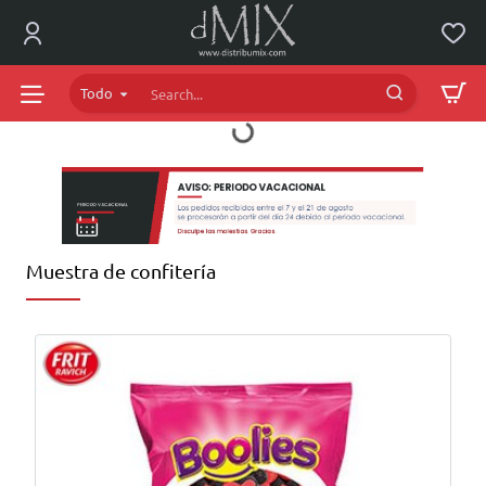
dMIX
Online
Todo
Search...
Muestra de confitería