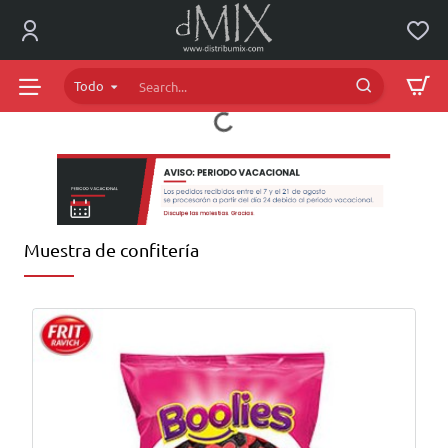
dMIX
Online
Todo
Search...
Muestra de confitería