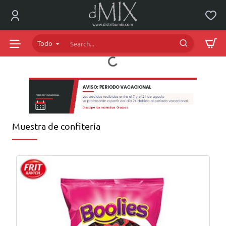
dMIX
Online
Todo
Search...
Muestra de confitería