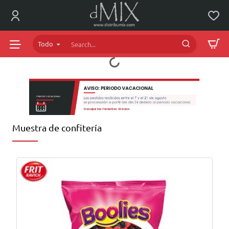
dMIX
Online
Todo
Search...
Muestra de confitería