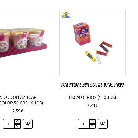
INDUSTRIAS HERMANOS JUAN LOPEZ
ALGODÓN AZÚCAR
ESCALOFRIOS (150UDS)
COLOR 50 GRS. (6UDS)
7,21€
7,59€
Algodón
Escalofrios
azúcar
(150Uds)
Tricolor