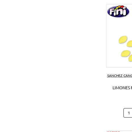
SANCHEZ CAN
LIMONES F
Limo
Fini
1
Kg.