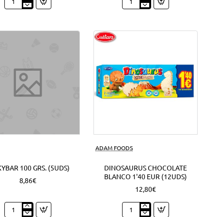
Expositor
Mini
Nocilla
Campurrianas
Barritas
1'20
1'30
EUR
EUR
(6Uds)
(18Uds)
ADAM FOODS
YBAR 100 GRS. (5UDS)
DINOSAURUS CHOCOLATE
BLANCO 1'40 EUR (12UDS)
8,86€
12,80€
Milkybar
Dinosaurus