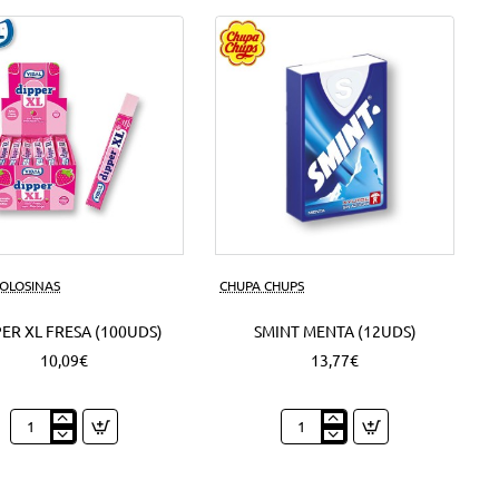
50
Grs.
(6Uds)
GOLOSINAS
CHUPA CHUPS
ER XL FRESA (100UDS)
SMINT MENTA (12UDS)
10,09€
13,77€
Dipper
Smint
XL
Menta
Fresa
(12Uds)
(100Uds)