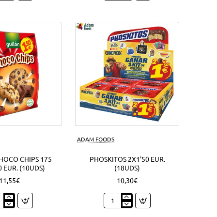
lla
92
chy
Grs.
Oreo
sandwich
s)
(4Uds)
Nuevo
ADAM FOODS
HOCO CHIPS 175
PHOSKITOS 2X1'50 EUR.
0 EUR. (10UDS)
(18UDS)
11,55€
10,30€
ón
Phoskitos
co
2x1'50