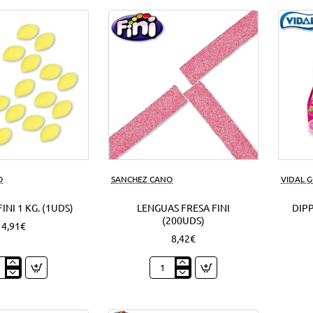
azúcar
1
Kg.
(1Uds)
O
SANCHEZ CANO
VIDAL 
INI 1 KG. (1UDS)
LENGUAS FRESA FINI
DIPP
(200UDS)
4,91€
8,42€
nes
Lenguas
Fresa
Fini
(200Uds)