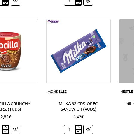
py
Nocilla
o
cream
o
mini
ds)
cookie
1'50
EUR
(12Uds)
Nuevo
MONDELEZ
NESTLE
CILLA CRUNCHY
MILKA 92 GRS. OREO
MILK
GRS. (1UDS)
SANDWICH (4UDS)
2,82€
6,42€
o
Milka