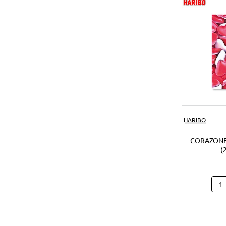
(1Ud
HARIBO
CORAZONE
(
Cora
Hari
B25
(250