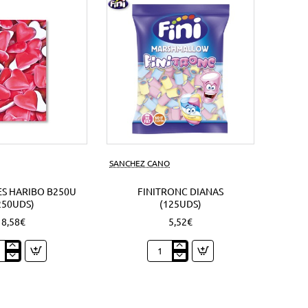
s)
SANCHEZ CANO
S HARIBO B250U
FINITRONC DIANAS
250UDS)
(125UDS)
8,58€
5,52€
zones
Finitronc
bo
Dianas
0U
(125Uds)
Uds)