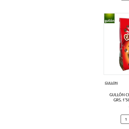
Noci
Crun
180
Grs.
(1Ud
GULLON
GULLÓN C
GRS. 1'5
Gull
Cho