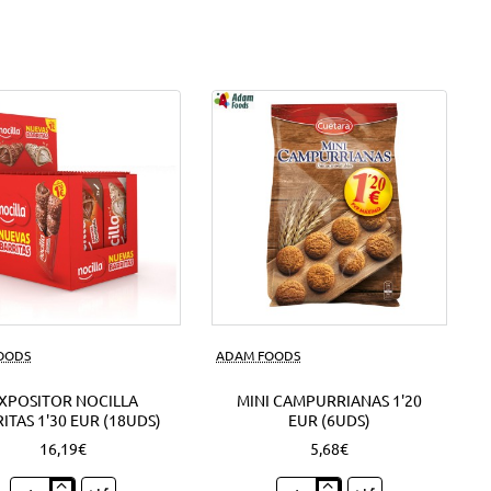
FOODS
ADAM FOODS
XPOSITOR NOCILLA
MINI CAMPURRIANAS 1'20
ITAS 1'30 EUR (18UDS)
EUR (6UDS)
16,19€
5,68€