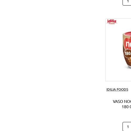
Hap
Hipp
Caca
(28U
IDILIA FOODS
VASO NO
180 
Vas