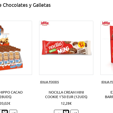
 Chocolates y Galletas
IDILIA FOODS
IDILIA 
HIPPO CACAO
NOCILLA CREAM MINI
E
(28UDS)
COOKIE 1'50 EUR (12UDS)
BARR
20,02€
12,28€