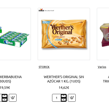
Nuevo
STORCK
Varios
HIERBABUENA
WERTHER'S ORIGINAL SIN
(30UDS)
AZÚCAR 1 KG. (1UDS)
TRI
19,59€
14,62€
t
Werther's
babuena
Original
ds)
sin