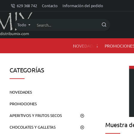
dMIX
629 368 742
Contacto
Información del pedido
Online
Todo
Search...
NOVEDADES
PROMOCIONE
CATEGORÍAS
NOVEDADES
PROMOCIONES
APERITIVOS Y FRUTOS SECOS
Muestra de
CHOCOLATES Y GALLETAS