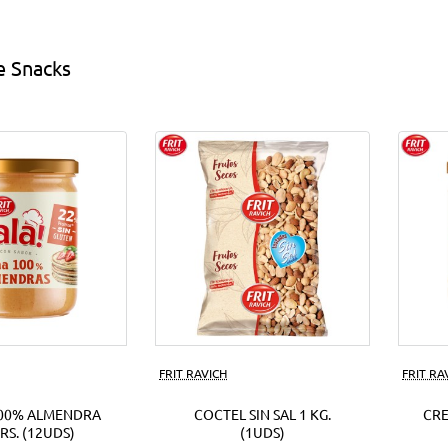
s
EUR.
(18Uds)
e Snacks
ds)
FRIT RAVICH
FRIT RA
00% ALMENDRA
COCTEL SIN SAL 1 KG.
CR
RS. (12UDS)
(1UDS)