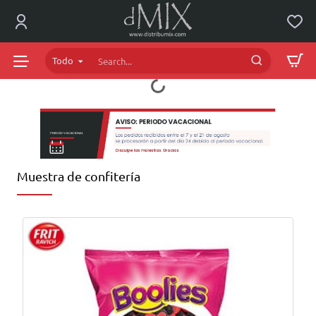
dMIX
Online
Todo
Search...
Muestra de confitería