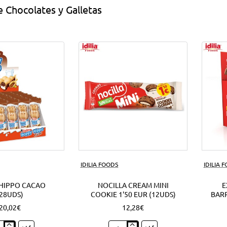
 Chocolates y Galletas
IDILIA FOODS
IDILIA 
HIPPO CACAO
NOCILLA CREAM MINI
E
(28UDS)
COOKIE 1'50 EUR (12UDS)
BARR
20,02€
12,28€