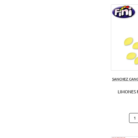
SANCHEZ CAN
LIMONES F
Limo
Fini
1
Kg.