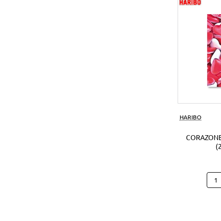
(1Ud
HARIBO
CORAZONE
(
Cora
Hari
B25
(250