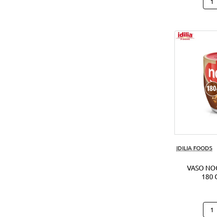
Hap
Hipp
Caca
(28U
IDILIA FOODS
VASO NO
180 
Vas