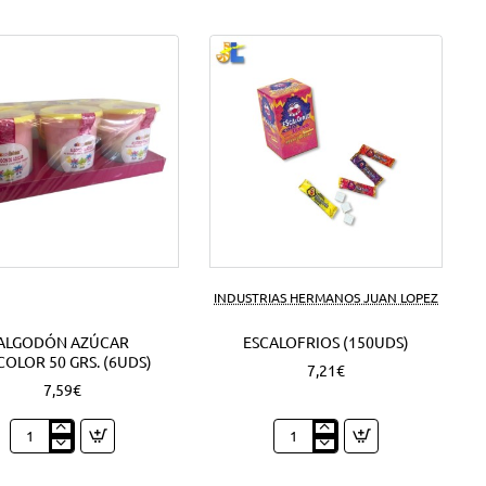
INDUSTRIAS HERMANOS JUAN LOPEZ
ALGODÓN AZÚCAR
ESCALOFRIOS (150UDS)
COLOR 50 GRS. (6UDS)
7,21€
7,59€
Algodón
Escalofrios
azúcar
(150Uds)
Tricolor