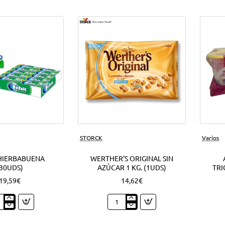
Nuevo
STORCK
Varios
HIERBABUENA
WERTHER'S ORIGINAL SIN
(30UDS)
AZÚCAR 1 KG. (1UDS)
TRI
19,59€
14,62€
t
Werther's
babuena
Original
ds)
sin