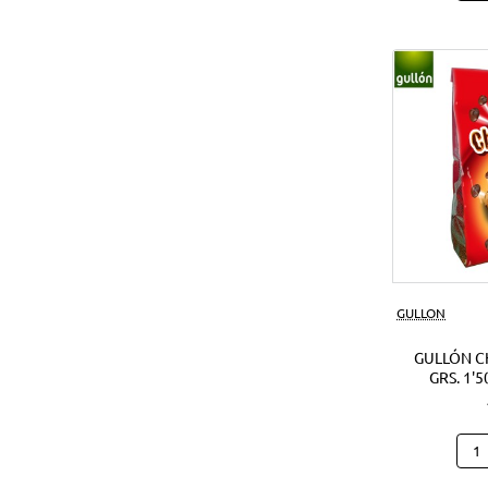
Noci
Crun
180
Grs.
(1Ud
GULLON
GULLÓN C
GRS. 1'5
Gull
Cho