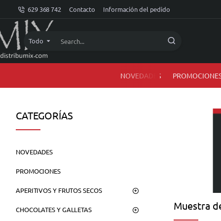
dMIX
629 368 742
Contacto
Información del pedido
Online
Todo
Search...
NOVEDADES
PROMOCIONE
CATEGORÍAS
NOVEDADES
PROMOCIONES
APERITIVOS Y FRUTOS SECOS
Muestra de
CHOCOLATES Y GALLETAS