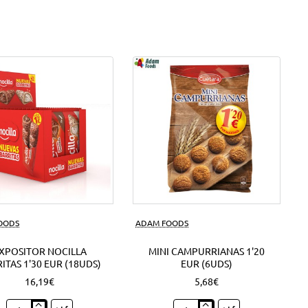
FOODS
ADAM FOODS
XPOSITOR NOCILLA
MINI CAMPURRIANAS 1'20
ITAS 1'30 EUR (18UDS)
EUR (6UDS)
16,19€
5,68€