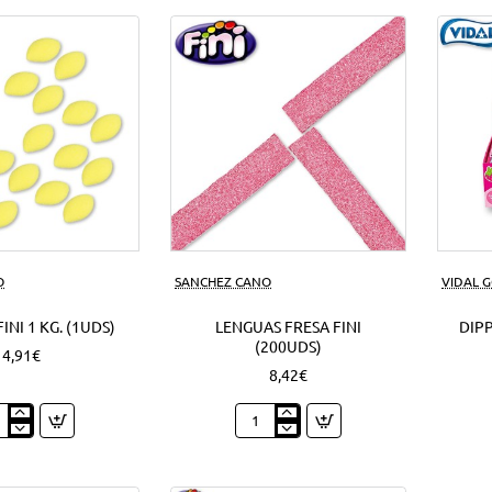
azúcar
1
Kg.
(1Uds)
O
SANCHEZ CANO
VIDAL 
INI 1 KG. (1UDS)
LENGUAS FRESA FINI
DIPP
(200UDS)
4,91€
8,42€
nes
Lenguas
Fresa
Fini
(200Uds)