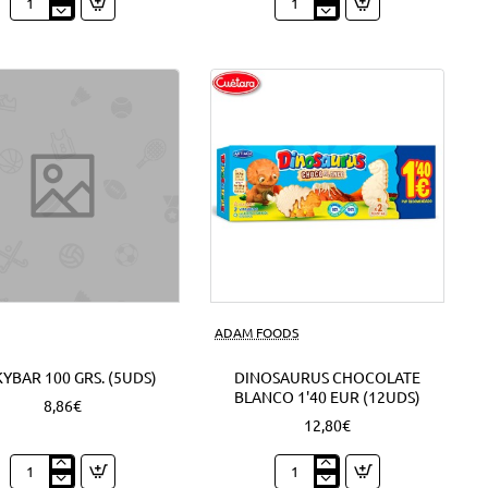
Expositor
Mini
Nocilla
Campurrianas
Barritas
1'20
1'30
EUR
EUR
(6Uds)
(18Uds)
ADAM FOODS
YBAR 100 GRS. (5UDS)
DINOSAURUS CHOCOLATE
BLANCO 1'40 EUR (12UDS)
8,86€
12,80€
Milkybar
Dinosaurus