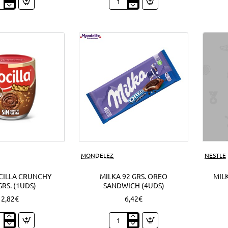
py
Nocilla
o
cream
o
mini
ds)
cookie
1'50
EUR
(12Uds)
Nuevo
MONDELEZ
NESTLE
CILLA CRUNCHY
MILKA 92 GRS. OREO
MILK
GRS. (1UDS)
SANDWICH (4UDS)
2,82€
6,42€
o
Milka