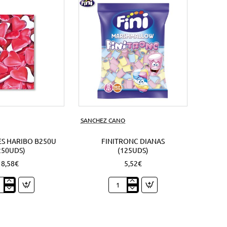
s)
SANCHEZ CANO
S HARIBO B250U
FINITRONC DIANAS
250UDS)
(125UDS)
8,58€
5,52€
zones
Finitronc
bo
Dianas
0U
(125Uds)
Uds)