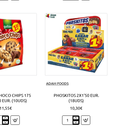
lla
92
chy
Grs.
Oreo
sandwich
s)
(4Uds)
Nuevo
ADAM FOODS
HOCO CHIPS 175
PHOSKITOS 2X1'50 EUR.
0 EUR. (10UDS)
(18UDS)
11,55€
10,30€
ón
Phoskitos
co
2x1'50