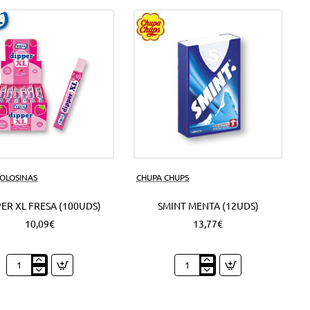
50
Grs.
(6Uds)
GOLOSINAS
CHUPA CHUPS
ER XL FRESA (100UDS)
SMINT MENTA (12UDS)
10,09€
13,77€
Dipper
Smint
XL
Menta
Fresa
(12Uds)
(100Uds)